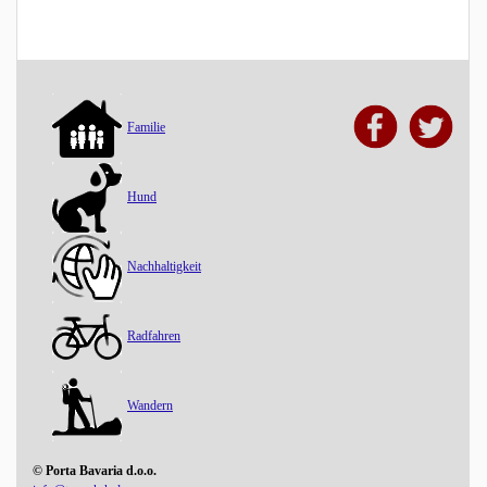
Familie
Hund
Nachhaltigkeit
Radfahren
Wandern
© Porta Bavaria d.o.o.