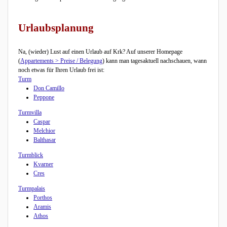
Urlaubsplanung
Na, (wieder) Lust auf einen Urlaub auf Krk? Auf unserer Homepage
(
Appartements > Preise / Belegung
) kann man tagesaktuell nachschauen, wann
noch etwas für Ihren Urlaub frei ist:
Turm
Don Camillo
Peppone
Turmvilla
Caspar
Melchior
Balthasar
Turmblick
Kvarner
Cres
Turmpalais
Porthos
Aramis
Athos