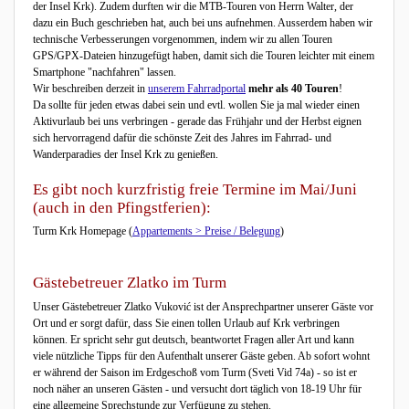
der Insel Krk). Zudem durften wir die MTB-Touren von Herrn Walter, der
dazu ein Buch geschrieben hat, auch bei uns aufnehmen. Ausserdem haben wir
technische Verbesserungen vorgenommen, indem wir zu allen Touren
GPS/GPX-Dateien hinzugefügt haben, damit sich die Touren leichter mit einem
Smartphone "nachfahren" lassen.
Wir beschreiben derzeit in
unserem Fahrradportal
mehr als 40 Touren
!
Da sollte für jeden etwas dabei sein und evtl. wollen Sie ja mal wieder einen
Aktivurlaub bei uns verbringen - gerade das Frühjahr und der Herbst eignen
sich hervorragend dafür die schönste Zeit des Jahres im Fahrrad- und
Wanderparadies der Insel Krk zu genießen.
Es gibt noch kurzfristig freie Termine im Mai/Juni
(auch in den Pfingstferien):
Turm Krk Homepage (
Appartements > Preise / Belegung
)
Gästebetreuer Zlatko im Turm
Unser Gästebetreuer Zlatko Vuković ist der Ansprechpartner unserer Gäste vor
Ort und er sorgt dafür, dass Sie einen tollen Urlaub auf Krk verbringen
können. Er spricht sehr gut deutsch, beantwortet Fragen aller Art und kann
viele nützliche Tipps für den Aufenthalt unserer Gäste geben. Ab sofort wohnt
er während der Saison im Erdgeschoß vom Turm (Sveti Vid 74a) - so ist er
noch näher an unseren Gästen - und versucht dort täglich von 18-19 Uhr für
eine allgemeine Sprechstunde zur Verfügung zu stehen.