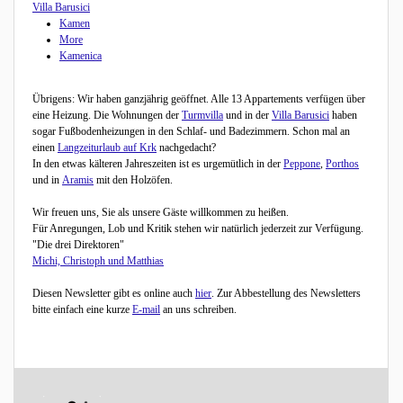
Villa Barusici
Kamen
More
Kamenica
Übrigens: Wir haben ganzjährig geöffnet. Alle 13 Appartements verfügen über
eine Heizung. Die Wohnungen der
Turmvilla
und in der
Villa Barusici
haben
sogar Fußbodenheizungen in den Schlaf- und Badezimmern. Schon mal an
einen
Langzeiturlaub auf Krk
nachgedacht?
In den etwas kälteren Jahreszeiten ist es urgemütlich in der
Peppone
,
Porthos
und in
Aramis
mit den Holzöfen.
Wir freuen uns, Sie als unsere Gäste willkommen zu heißen.
Für Anregungen, Lob und Kritik stehen wir natürlich jederzeit zur Verfügung.
"Die drei Direktoren"
Michi, Christoph und Matthias
Diesen Newsletter gibt es online auch
hier
. Zur Abbestellung des Newsletters
bitte einfach eine kurze
E-mail
an uns schreiben.