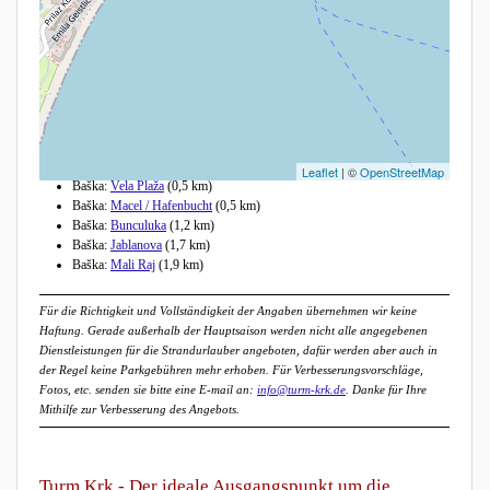
Andere Strände in der Nähe
Leaflet
| ©
OpenStreetMap
Baška:
Vela Plaža
(0,5 km)
Baška:
Macel / Hafenbucht
(0,5 km)
Baška:
Bunculuka
(1,2 km)
Baška:
Jablanova
(1,7 km)
Baška:
Mali Raj
(1,9 km)
Für die Richtigkeit und Vollständigkeit der Angaben übernehmen wir keine
Haftung. Gerade außerhalb der Hauptsaison werden nicht alle angegebenen
Dienstleistungen für die Strandurlauber angeboten, dafür werden aber auch in
der Regel keine Parkgebühren mehr erhoben. Für Verbesserungsvorschläge,
Fotos, etc. senden sie bitte eine E-mail an:
info@turm-krk.de
. Danke für Ihre
Mithilfe zur Verbesserung des Angebots.
Turm Krk - Der ideale Ausgangspunkt um die