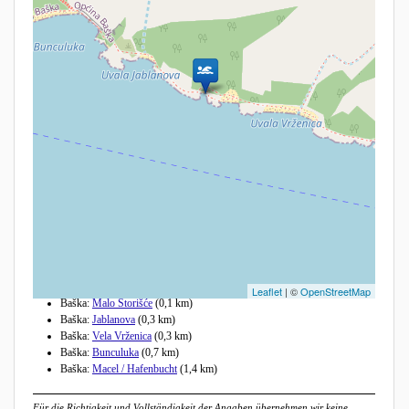
Andere Strände in der Nähe
Leaflet
| ©
OpenStreetMap
Baška:
Malo Storišće
(0,1 km)
Baška:
Jablanova
(0,3 km)
Baška:
Vela Vrženica
(0,3 km)
Baška:
Bunculuka
(0,7 km)
Baška:
Macel / Hafenbucht
(1,4 km)
Für die Richtigkeit und Vollständigkeit der Angaben übernehmen wir keine