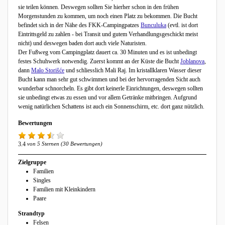
sie teilen können. Deswegen sollten Sie hierher schon in den frühen
Morgenstunden zu kommen, um noch einen Platz zu bekommen. Die Bucht
befindet sich in der Nähe des FKK-Campingpatzes
Bunculuka
(evtl. ist dort
Eintrittsgeld zu zahlen - bei Transit und gutem Verhandlungsgeschickt meist
nicht) und deswegen baden dort auch viele Naturisten.
Der Fußweg vom Campingplatz dauert ca. 30 Minuten und es ist unbedingt
festes Schuhwerk notwendig. Zuerst kommt an der Küste die Bucht
Joblanova
,
dann
Malo Storišće
und schliesslich Mali Raj. Im kristallklaren Wasser dieser
Bucht kann man sehr gut schwimmen und bei der hervorragenden Sicht auch
wunderbar schnorcheln. Es gibt dort keinerle Einrichtungen, deswegen sollten
sie unbedingt etwas zu essen und vor allem Getränke mitbringen. Aufgrund
wenig natürlichen Schattens ist auch ein Sonnenschirm, etc. dort ganz nützlich.
Bewertungen
3.4
von 5 Sternen (30 Bewertungen)
Zielgruppe
Familien
Singles
Familien mit Kleinkindern
Paare
Strandtyp
Felsen