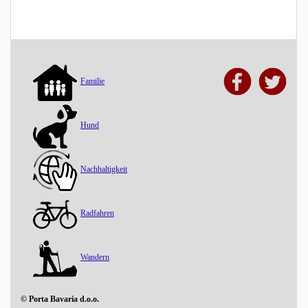
Familie
Hund
Nachhaltigkeit
Radfahren
Wandern
© Porta Bavaria d.o.o.