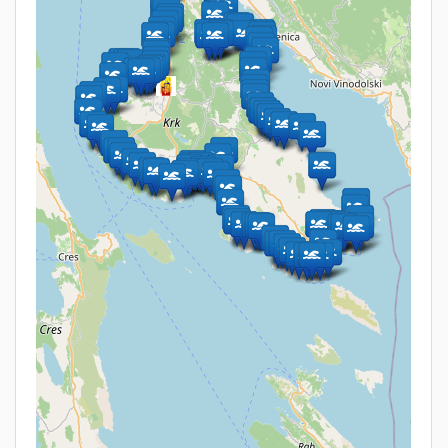
Turm Krk - Der ideale Ausgangspunkt um die
Strände der Insel zu erkunden
Die Insel Krk ist aufgrund Ihrer Vielseitigkeit wie ein kleiner Kontinent.
Während es auf der Ostseite zum Festland sehr windig ist, kann es auf der
Nordseite windstill sein aber dafür Regnen. Der Westen der Insel um Malinska
ist windgeschützt und sehr Sonnenreich.