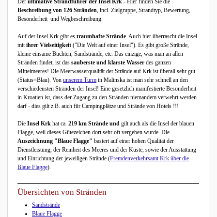
Der
ultimative Strandführer der Insel Krk
- Hier finden Sie die
Beschreibung von 126 Stränden
, incl. Zielgruppe, Strandtyp, Bewertung,
Besonderheit und Wegbeschreibung.
Auf der Insel Krk gibt es
traumhafte Strände
. Auch hier überrascht die Insel
mit
ihrer Vielseitigkeit
("Die Welt auf einer Insel"). Es gibt große Strände,
kleine einsame Buchten, Sandstrände, etc. Das einzige, was man an allen
Stränden findet, ist das
sauberste und klarste Wasser
des ganzen
Mittelmeeres! Die Meerwasserqualität der Strände auf Krk ist überall sehr gut
(Status=Blau). Von
unserem Turm
in Malinska ist man sehr schnell an den
verschiedensten Stränden der Insel! Eine gesetzlich manifestierte Besonderheit
in Kroatien ist, dass der Zugang zu den Stränden niemandem verwehrt werden
darf - dies gilt z.B. auch für Campingplätze und Strände von Hotels !!!
Die
Insel Krk
hat ca.
219 km Strände und
gilt auch als die Insel der blauen
Flagge, weil dieses Gütezeichen dort sehr oft vergeben wurde. Die
Auszeichnung "Blaue Flagge"
basiert auf einer hohen Qualität der
Dienstleistung, der Reinheit des Meeres und der Küste, sowie der Ausstattung
und Einrichtung der jeweiligen Strände (
Fremdenverkehrsamt Krk über die
Blaue Flagge
).
Übersichten von Stränden
Sandstrände
Blaue Flagge