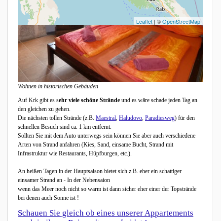
Leaflet
| ©
OpenStreetMap
Wohnen in historischen Gebäuden
Auf Krk gibt es s
ehr viele schöne Strände
und es wäre schade jeden Tag an
den gleichen zu gehen.
Die nächsten tollen Strände (z.B.
Maestral
,
Haludovo
,
Paradiesweg
) für den
schnellen Besuch sind ca. 1 km entfernt.
Sollten Sie mit dem Auto unterwegs sein können Sie aber auch verschiedene
Arten von Strand anfahren (Kies, Sand, einsame Bucht, Strand mit
Infrastruktur wie Restaurants, Hüpfburgen, etc.).
An heißen Tagen in der Hauptsaison bietet sich z.B. eher ein schattiger
einsamer Strand an - In der Nebensaion
wenn das Meer noch nicht so warm ist dann sicher eher einer der Topstrände
bei denen auch Sonne ist !
Schauen Sie gleich ob eines unserer Appartements