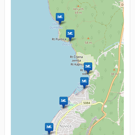
Turm Krk - Der ideale Ausgangspunkt um die
Strände der Insel zu erkunden
Die Insel Krk ist aufgrund Ihrer Vielseitigkeit wie ein kleiner Kontinent.
Während es auf der Ostseite zum Festland sehr windig ist, kann es auf der
Nordseite windstill sein aber dafür Regnen. Der Westen der Insel um Malinska