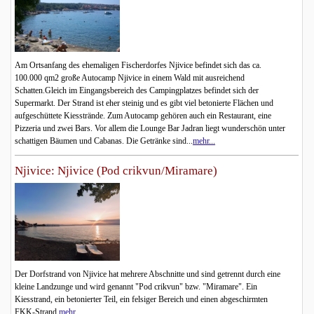
Am Ortsanfang des ehemaligen Fischerdorfes Njivice befindet sich das ca.
100.000 qm2 große Autocamp Njivice in einem Wald mit ausreichend
Schatten.Gleich im Eingangsbereich des Campingplatzes befindet sich der
Supermarkt. Der Strand ist eher steinig und es gibt viel betonierte Flächen und
aufgeschüttete Kiesstrände. Zum Autocamp gehören auch ein Restaurant, eine
Pizzeria und zwei Bars. Vor allem die Lounge Bar Jadran liegt wunderschön unter
schattigen Bäumen und Cabanas. Die Getränke sind...
mehr...
Njivice: Njivice (Pod crikvun/Miramare)
Der Dorfstrand von Njivice hat mehrere Abschnitte und sind getrennt durch eine
kleine Landzunge und wird genannt "Pod crikvun" bzw. "Miramare". Ein
Kiesstrand, ein betonierter Teil, ein felsiger Bereich und einen abgeschirmten
FKK-Strand.
mehr...