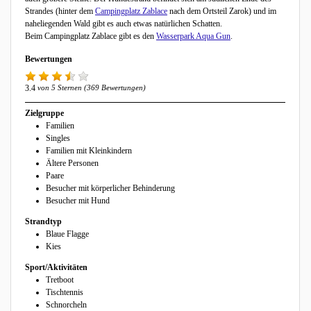
Strandes (hinter dem
Campingplatz Zablace
nach dem Ortsteil Zarok) und im
naheliegenden Wald gibt es auch etwas natürlichen Schatten.
Beim Campingplatz Zablace gibt es den
Wasserpark Aqua Gun
.
Bewertungen
3.4
von 5 Sternen (369 Bewertungen)
Zielgruppe
Familien
Singles
Familien mit Kleinkindern
Ältere Personen
Paare
Besucher mit körperlicher Behinderung
Besucher mit Hund
Strandtyp
Blaue Flagge
Kies
Sport/Aktivitäten
Tretboot
Tischtennis
Schnorcheln