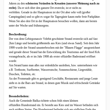
Jahren zu den
schönsten Stränden in Kroatien (unserer Meinung nach zu
recht)
. Da er sich über den ganzen Ort erstreckt, ist er nicht zu
verfehlen. Gerade in der Hauptsaison ist der Ort aber sehr voll (großer
Campingplatz) und so gibt es sogar für Tagesgäste kaum mehr freie Parkplätze.
Wenn Sie also den Ort in der Hauptsaison besuchen wollen, dann am besten
unter der Woche und frühmorgens.
Beschreibung:
Der von dem Gebirgsmassiv Velebit geschützte Strand erstreckt sich auf fast
2km Länge und besteht größtenteils aus Kies (und etwas Sand). Seit dem Jahr
1999 wurde der Strand ununterbrochen mit der "Blauen Flagge" ausgezeichnet
und gerade dieser Strand hat die Entwicklung des Tourismus auf der Insel Krk
vorangebracht, als er im Jahr 1908 als erster offizieller Badestrand eröffnet
wurde.
Am Strand kann man alles nur erdenkliche ausleihen, bzw. unternehmen wie
z.B. Tretboote, Surfbretter, Wasserrutsche, Sonnenschirme, Liegestühle,
Duschen, Toiletten, etc.
An der Promenade gibt es genügend Geschäfte, Restaurants und junge Leute
zieht es in die Bars am Strand, in denen gute Musik und erfrischende Getränke
auf Sie warten.
Besonderheiten:
Auch die Gemeinde Baška richtete schon früh einen kleinen
offiziellen Hundestrand ein. Er besteht aus Kies und im Wasser befinden sich
auch größere Steine. Der Hundestrand befindet sich am südlichen Ende des