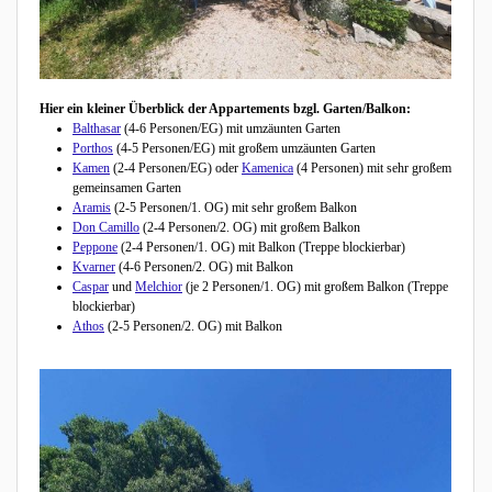
Hier ein kleiner Überblick der Appartements bzgl. Garten/Balkon:
Balthasar
(4-6 Personen/EG) mit umzäunten Garten
Porthos
(4-5 Personen/EG) mit großem umzäunten Garten
Kamen
(2-4 Personen/EG) oder
Kamenica
(4 Personen) mit sehr großem
gemeinsamen Garten
Aramis
(2-5 Personen/1. OG) mit sehr großem Balkon
Don Camillo
(2-4 Personen/2. OG) mit großem Balkon
Peppone
(2-4 Personen/1. OG) mit Balkon (Treppe blockierbar)
Kvarner
(4-6 Personen/2. OG) mit Balkon
Caspar
und
Melchior
(je 2 Personen/1. OG) mit großem Balkon (Treppe
blockierbar)
Athos
(2-5 Personen/2. OG) mit Balkon