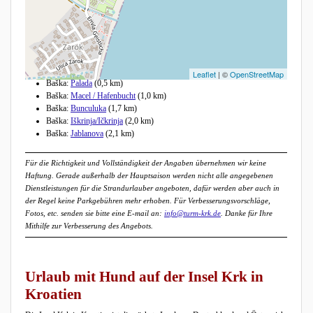
Andere Strände in der Nähe
Leaflet
| ©
OpenStreetMap
Baška:
Palada
(0,5 km)
Baška:
Macel / Hafenbucht
(1,0 km)
Baška:
Bunculuka
(1,7 km)
Baška:
Iškrinja/Ičkrinja
(2,0 km)
Baška:
Jablanova
(2,1 km)
Für die Richtigkeit und Vollständigkeit der Angaben übernehmen wir keine
Haftung. Gerade außerhalb der Hauptsaison werden nicht alle angegebenen
Dienstleistungen für die Strandurlauber angeboten, dafür werden aber auch in
der Regel keine Parkgebühren mehr erhoben. Für Verbesserungsvorschläge,
Fotos, etc. senden sie bitte eine E-mail an:
info@turm-krk.de
. Danke für Ihre
Mithilfe zur Verbesserung des Angebots.
Urlaub mit Hund auf der Insel Krk in
Kroatien