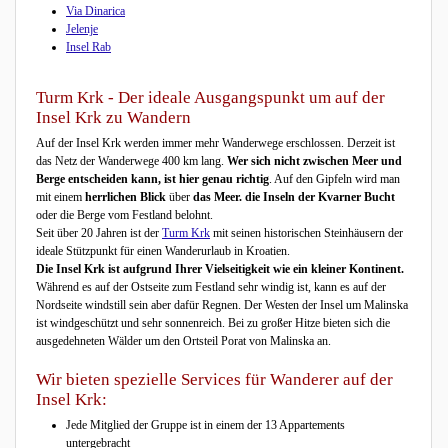
Via Dinarica
Jelenje
Insel Rab
Turm Krk - Der ideale Ausgangspunkt um auf der
Insel Krk zu Wandern
Auf der Insel Krk werden immer mehr Wanderwege erschlossen. Derzeit ist
das Netz der Wanderwege 400 km lang.
Wer sich nicht zwischen Meer und
Berge entscheiden kann, ist hier genau richtig
. Auf den Gipfeln wird man
mit einem
herrlichen Blick
über
das Meer. die Inseln der Kvarner Bucht
oder die Berge vom Festland belohnt.
Seit über 20 Jahren ist der
Turm Krk
mit seinen historischen Steinhäusern der
ideale Stützpunkt für einen Wanderurlaub in Kroatien.
Die Insel Krk ist aufgrund Ihrer Vielseitigkeit wie ein kleiner Kontinent.
Während es auf der Ostseite zum Festland sehr windig ist, kann es auf der
Nordseite windstill sein aber dafür Regnen. Der Westen der Insel um Malinska
ist windgeschützt und sehr sonnenreich. Bei zu großer Hitze bieten sich die
ausgedehneten Wälder um den Ortsteil Porat von Malinska an.
Wir bieten spezielle Services für Wanderer auf der
Insel Krk:
Jede Mitglied der Gruppe ist in einem der 13 Appartements
untergebracht