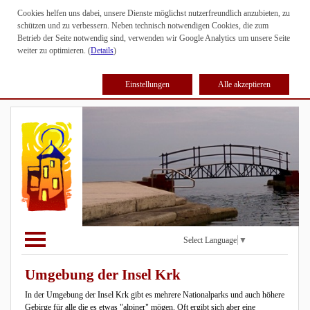
Cookies helfen uns dabei, unsere Dienste möglichst nutzerfreundlich anzubieten, zu
schützen und zu verbessern. Neben technisch notwendigen Cookies, die zum
Betrieb der Seite notwendig sind, verwenden wir Google Analytics um unsere Seite
weiter zu optimieren. (
Details
)
Einstellungen
Alle akzeptieren
Select Language
▼
Umgebung der Insel Krk
In der Umgebung der Insel Krk gibt es mehrere Nationalparks und auch höhere
Gebirge für alle die es etwas "alpiner" mögen. Oft ergibt sich aber eine