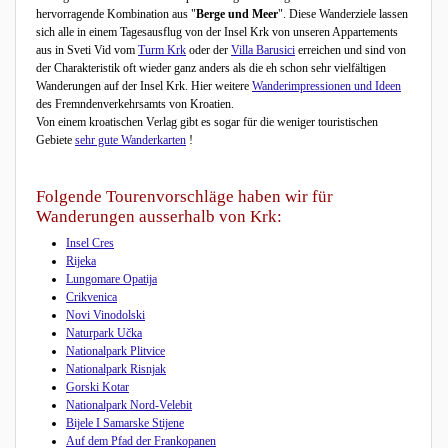
hervorragende Kombination aus "
Berge und Meer
". Diese Wanderziele lassen
sich alle in einem Tagesausflug von der Insel Krk von unseren Appartements
aus in Sveti Vid vom
Turm Krk
oder der
Villa Barusici
erreichen und sind von
der Charakteristik oft wieder ganz anders als die eh schon sehr vielfältigen
Wanderungen auf der Insel Krk. Hier weitere
Wanderimpressionen und Ideen
des Fremndenverkehrsamts von Kroatien.
Von einem kroatischen Verlag gibt es sogar für die weniger touristischen
Gebiete
sehr gute Wanderkarten
!
Folgende Tourenvorschläge haben wir für
Wanderungen ausserhalb von Krk:
Insel Cres
Rijeka
Lungomare Opatija
Crikvenica
Novi Vinodolski
Naturpark Učka
Nationalpark Plitvice
Nationalpark Risnjak
Gorski Kotar
Nationalpark Nord-Velebit
Bijele I Samarske Stijene
Auf dem Pfad der Frankopanen