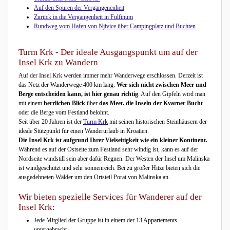
Auf den Spuren der Vergangenenheit
Zurück in die Vergangenheit in Fulfinum
Rundweg vom Hafen von Njivice über Campingplatz und Buchten
Turm Krk - Der ideale Ausgangspunkt um auf der
Insel Krk zu Wandern
Auf der Insel Krk werden immer mehr Wanderwege erschlossen. Derzeit ist
das Netz der Wanderwege 400 km lang.
Wer sich nicht zwischen Meer und
Berge entscheiden kann, ist hier genau richtig
. Auf den Gipfeln wird man
mit einem
herrlichen Blick
über
das Meer. die Inseln der Kvarner Bucht
oder die Berge vom Festland belohnt.
Seit über 20 Jahren ist der
Turm Krk
mit seinen historischen Steinhäusern der
ideale Stützpunkt für einen Wanderurlaub in Kroatien.
Die Insel Krk ist aufgrund Ihrer Vielseitigkeit wie ein kleiner Kontinent.
Während es auf der Ostseite zum Festland sehr windig ist, kann es auf der
Nordseite windstill sein aber dafür Regnen. Der Westen der Insel um Malinska
ist windgeschützt und sehr sonnenreich. Bei zu großer Hitze bieten sich die
ausgedehneten Wälder um den Ortsteil Porat von Malinska an.
Wir bieten spezielle Services für Wanderer auf der
Insel Krk:
Jede Mitglied der Gruppe ist in einem der 13 Appartements
untergebracht