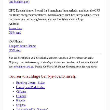
und-buchten.gpx)
GPX-Dateien können Sie auf Ihr Smartphone herunterladen und über die GPS
die Route nachgehen/nachfahren. Kartenkönnen auch heruntergeladen werden
und ohne Internetzugang benutzt werden.Empfehlenswerte Apps:
Android:
Locus Free
OSM And
iOs/iPhone:
Footpath Route Planner
OSM And
Für die Richtigkeit und Vollständigkeit der Angaben übernehmen wir keine
Haftung. Für Verbesserungsvorschläge, Fotos, etc. senden sie bitte eine E-mail
an:
info@turm-krk.de
. Danke für Ihre Mithilfe zur Verbesserung des Angebots.
Tourenvorschläge bei Njivice/Omisalj:
Rundweg Jezero - Sužan
Omišalj und Park Dubec
Ciklama
Orhideja
Kadulje
Origana
Trimm-dich-Pfad "Cerova"