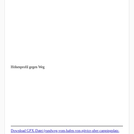
Höhenprofil gegen Weg
Download GPX-Datei (rundweg-vom-hafen-von-njivice-uber-campingplatz-