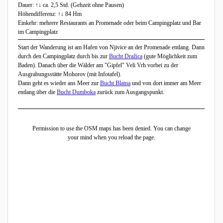
Dauer: ↑↓ ca. 2,5 Std. (Gehzeit ohne Pausen)
Höhendifferenz: ↑↓ 84 Hm
Einkehr: mehrere Restaurants an Promenade oder beim Campingplatz und Bar
im Campingplatz
Start der Wanderung ist am Hafen von Njivice an der Promenade entlang. Dann
durch den Campingplatz durch bis zur
Bucht Dražica
(gute Möglichkeit zum
Baden). Danach über die Wälder am "Gipfel" Veli Vrh vorbei zu der
Ausgrabungsstätte Mohorov (mit Infotafel).
Dann geht es wieder ans Meer zur
Bucht Blatna
und von dort immer am Meer
entlang über die
Bucht Dumboka
zurück zum Ausgangspunkt.
Permission to use the OSM maps has been denied. You can change
your mind when you reload the page.