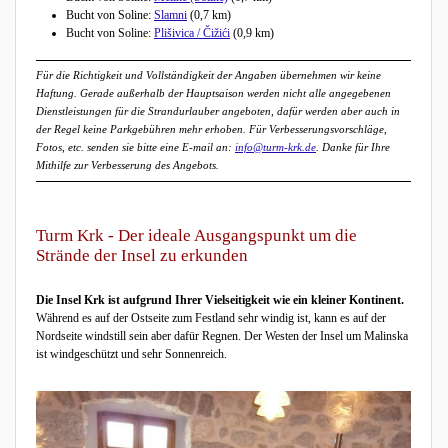
Bucht von Soline:
Slamni
(0,7 km)
Bucht von Soline:
Plišivica / Čižići
(0,9 km)
Für die Richtigkeit und Vollständigkeit der Angaben übernehmen wir keine
Haftung. Gerade außerhalb der Hauptsaison werden nicht alle angegebenen
Dienstleistungen für die Strandurlauber angeboten, dafür werden aber auch in
der Regel keine Parkgebühren mehr erhoben. Für Verbesserungsvorschläge,
Fotos, etc. senden sie bitte eine E-mail an:
info@turm-krk.de
. Danke für Ihre
Mithilfe zur Verbesserung des Angebots.
Turm Krk - Der ideale Ausgangspunkt um die
Strände der Insel zu erkunden
Die Insel Krk ist aufgrund Ihrer Vielseitigkeit wie ein kleiner Kontinent.
Während es auf der Ostseite zum Festland sehr windig ist, kann es auf der
Nordseite windstill sein aber dafür Regnen. Der Westen der Insel um Malinska
ist windgeschützt und sehr Sonnenreich.