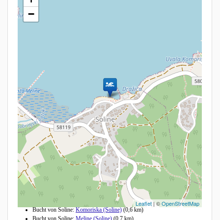
−
Andere Strände in der Nähe
Leaflet
| ©
OpenStreetMap
Bucht von Soline:
Komoriska (Soline)
(0,6 km)
Bucht von Soline:
Meline (Soline)
(0,7 km)