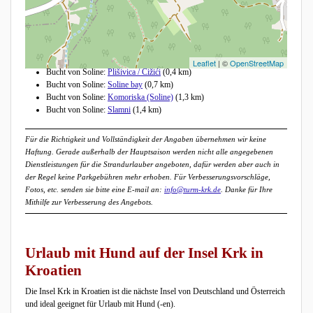
Andere Strände in der Nähe
Leaflet
| ©
OpenStreetMap
Bucht von Soline:
Plišivica / Čižići
(0,4 km)
Bucht von Soline:
Soline bay
(0,7 km)
Bucht von Soline:
Komoriska (Soline)
(1,3 km)
Bucht von Soline:
Slamni
(1,4 km)
Für die Richtigkeit und Vollständigkeit der Angaben übernehmen wir keine
Haftung. Gerade außerhalb der Hauptsaison werden nicht alle angegebenen
Dienstleistungen für die Strandurlauber angeboten, dafür werden aber auch in
der Regel keine Parkgebühren mehr erhoben. Für Verbesserungsvorschläge,
Fotos, etc. senden sie bitte eine E-mail an:
info@turm-krk.de
. Danke für Ihre
Mithilfe zur Verbesserung des Angebots.
Urlaub mit Hund auf der Insel Krk in
Kroatien
Die Insel Krk in Kroatien ist die nächste Insel von Deutschland und Österreich
und ideal geeignet für Urlaub mit Hund (-en).