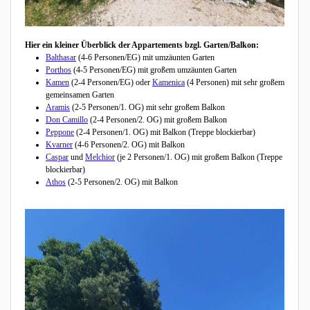
Hier ein kleiner Überblick der Appartements bzgl. Garten/Balkon:
Balthasar
(4-6 Personen/EG) mit umzäunten Garten
Porthos
(4-5 Personen/EG) mit großem umzäunten Garten
Kamen
(2-4 Personen/EG) oder
Kamenica
(4 Personen) mit sehr großem
gemeinsamen Garten
Aramis
(2-5 Personen/1. OG) mit sehr großem Balkon
Don Camillo
(2-4 Personen/2. OG) mit großem Balkon
Peppone
(2-4 Personen/1. OG) mit Balkon (Treppe blockierbar)
Kvarner
(4-6 Personen/2. OG) mit Balkon
Caspar
und
Melchior
(je 2 Personen/1. OG) mit großem Balkon (Treppe
blockierbar)
Athos
(2-5 Personen/2. OG) mit Balkon