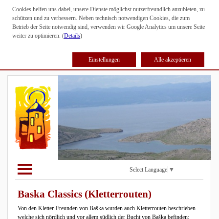
Cookies helfen uns dabei, unsere Dienste möglichst nutzerfreundlich anzubieten, zu
schützen und zu verbessern. Neben technisch notwendigen Cookies, die zum
Betrieb der Seite notwendig sind, verwenden wir Google Analytics um unsere Seite
weiter zu optimieren. (
Details
)
Einstellungen
Alle akzeptieren
Select Language
▼
Baska Classics (Kletterrouten)
Von den Kletter-Freunden von Baška wurden auch Kletterrouten beschrieben
welche sich nördlich und vor allem südlich der Bucht von Baška befinden: