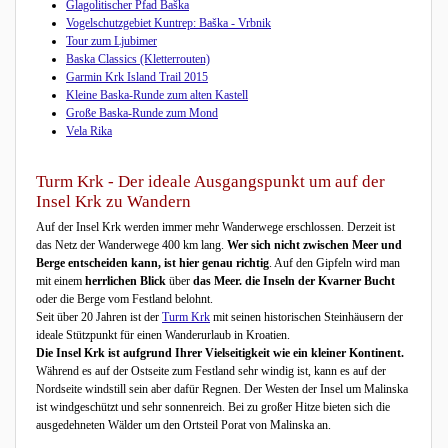
Glagolitischer Pfad Baška
Vogelschutzgebiet Kuntrep: Baška - Vrbnik
Tour zum Ljubimer
Baska Classics (Kletterrouten)
Garmin Krk Island Trail 2015
Kleine Baska-Runde zum alten Kastell
Große Baska-Runde zum Mond
Vela Rika
Turm Krk - Der ideale Ausgangspunkt um auf der
Insel Krk zu Wandern
Auf der Insel Krk werden immer mehr Wanderwege erschlossen. Derzeit ist
das Netz der Wanderwege 400 km lang.
Wer sich nicht zwischen Meer und
Berge entscheiden kann, ist hier genau richtig
. Auf den Gipfeln wird man
mit einem
herrlichen Blick
über
das Meer. die Inseln der Kvarner Bucht
oder die Berge vom Festland belohnt.
Seit über 20 Jahren ist der
Turm Krk
mit seinen historischen Steinhäusern der
ideale Stützpunkt für einen Wanderurlaub in Kroatien.
Die Insel Krk ist aufgrund Ihrer Vielseitigkeit wie ein kleiner Kontinent.
Während es auf der Ostseite zum Festland sehr windig ist, kann es auf der
Nordseite windstill sein aber dafür Regnen. Der Westen der Insel um Malinska
ist windgeschützt und sehr sonnenreich. Bei zu großer Hitze bieten sich die
ausgedehneten Wälder um den Ortsteil Porat von Malinska an.