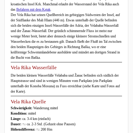
kroatischen Insel Krk. Manchmal erlaubt der Wasserstand der Vela Rika auch
das
Befahren mit dem Kajak
.
Der Vela Rika hat seinen Quellbereich im gebirgigen Südwesten der Insel, auf
der Südflanke des Mali Hlam (446 m). Etwas unterhalb der Quelle befinden
sich die beiden einzigen Insel-Wasserfälle der Adria, der Velababa-Wasserfall
und der Žanac-Wasserfall. Der grünlich schimmernde Fluss ist meist nur
wenige Meter breit, bietet aber dennoch einige kleinere Stromschnellen und
Wasserbecken die es zu bestaunen gilt. Danach fließt der Fluiß im Tal zwischen
den beiden Hauptzügen des Gebirges in Richtung Baška, wo er eine
keilförmige Schwemmlandebene ausbildete und mündet am dortigen Strand in
die Bucht von Baška.
Vela Rika Wasserfälle
Die beiden kleinen Wasserfälle Velababa und Žanac befinden sich südlich der
Hauptstrasse und sind in wenigen Minuten vom Parkplatz (ein Parkplatz
unterhalb der Konoba Mosuna) zu Fuss erreichbar (siehe Karte und Fotos auf
der Karte).
Vela Rika Quelle
Schwierigkeit:
Wanderung mittel
Kondition:
mittel
Länge:
ca. 3-4 km (einfach)
Dauer:
↑↓ ca. 2-3 Std. (Gehzeit ohne Pausen)
Höhendifferenz:
↑↓ 200 Hm