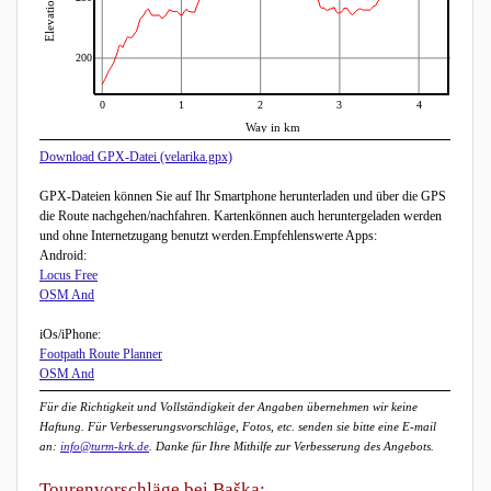
Elevation in m
200
0
1
2
3
4
Way in km
Download GPX-Datei (velarika.gpx)
GPX-Dateien können Sie auf Ihr Smartphone herunterladen und über die GPS
die Route nachgehen/nachfahren. Kartenkönnen auch heruntergeladen werden
und ohne Internetzugang benutzt werden.Empfehlenswerte Apps:
Android:
Locus Free
OSM And
iOs/iPhone:
Footpath Route Planner
OSM And
Für die Richtigkeit und Vollständigkeit der Angaben übernehmen wir keine
Haftung. Für Verbesserungsvorschläge, Fotos, etc. senden sie bitte eine E-mail
an:
info@turm-krk.de
. Danke für Ihre Mithilfe zur Verbesserung des Angebots.
Tourenvorschläge bei Baška: