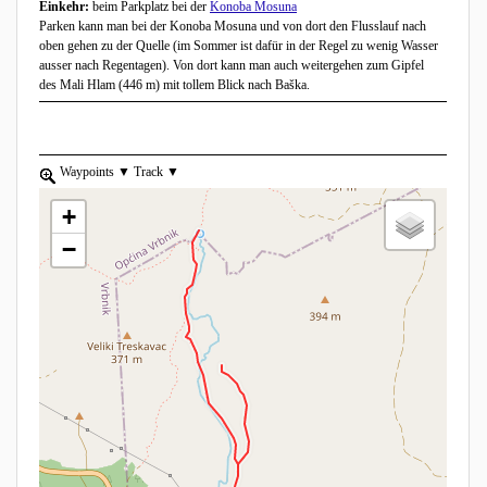
Einkehr:
beim Parkplatz bei der
Konoba Mosuna
Parken kann man bei der Konoba Mosuna und von dort den Flusslauf nach
oben gehen zu der Quelle (im Sommer ist dafür in der Regel zu wenig Wasser
ausser nach Regentagen). Von dort kann man auch weitergehen zum Gipfel
des Mali Hlam (446 m) mit tollem Blick nach Baška.
zoom to element.
Waypoints
show list, use the arrow keys to navigate in the list
Track
show list, use the arrow keys to navigate in the list
+
−