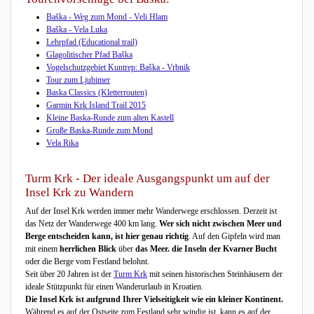
Baška - Weg zum Mond - Veli Hlam
Baška - Vela Luka
Lehrpfad (Educational trail)
Glagolitischer Pfad Baška
Vogelschutzgebiet Kuntrep: Baška - Vrbnik
Tour zum Ljubimer
Baska Classics (Kletterrouten)
Garmin Krk Island Trail 2015
Kleine Baska-Runde zum alten Kastell
Große Baska-Runde zum Mond
Vela Rika
Turm Krk - Der ideale Ausgangspunkt um auf der
Insel Krk zu Wandern
Auf der Insel Krk werden immer mehr Wanderwege erschlossen. Derzeit ist
das Netz der Wanderwege 400 km lang.
Wer sich nicht zwischen Meer und
Berge entscheiden kann, ist hier genau richtig
. Auf den Gipfeln wird man
mit einem
herrlichen Blick
über
das Meer. die Inseln der Kvarner Bucht
oder die Berge vom Festland belohnt.
Seit über 20 Jahren ist der
Turm Krk
mit seinen historischen Steinhäusern der
ideale Stützpunkt für einen Wanderurlaub in Kroatien.
Die Insel Krk ist aufgrund Ihrer Vielseitigkeit wie ein kleiner Kontinent.
Während es auf der Ostseite zum Festland sehr windig ist, kann es auf der