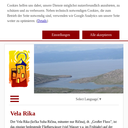
Cookies helfen uns dabei, unsere Dienste möglichst nutzerfreundlich anzubieten, zu
schützen und zu verbessern. Neben technisch notwendigen Cookies, die zum
Betrieb der Seite notwendig sind, verwenden wir Google Analytics um unsere Seite
weiter zu optimieren. (
Details
)
Einstellungen
Alle akzeptieren
Select Language
▼
Vela Rika
Der Vela Rika (krčka Suha Ričina, mitunter nur Ričina), dt. „Großer Fluss“, ist
das einzige bedeutende Fließgewässer (viel Wasser v.a. im Frühjahr) auf der