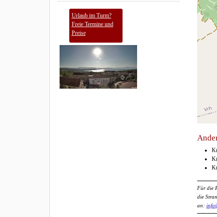
Urlaub im Turm?
Freie Termine und
Preise
Ander
K
K
K
Für die 
die Stra
an:
info