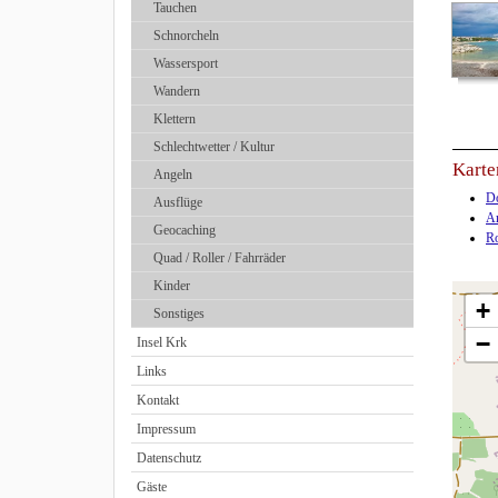
Tauchen
Schnorcheln
Wassersport
Wandern
Klettern
Schlechtwetter / Kultur
Karte
Angeln
Do
Ausflüge
An
Geocaching
Ro
Quad / Roller / Fahrräder
Kinder
+
Sonstiges
−
Insel Krk
Links
Kontakt
Impressum
Datenschutz
Gäste