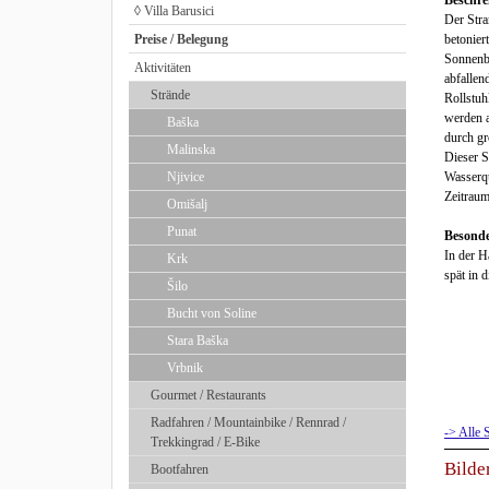
Beschre
◊ Villa Barusici
Der Stra
Preise / Belegung
betonier
Sonnenb
Aktivitäten
abfallen
Strände
Rollstuh
werden a
Baška
durch gr
Malinska
Dieser S
Njivice
Wasserqu
Zeitraum 
Omišalj
Punat
Besonde
In der H
Krk
spät in 
Šilo
Bucht von Soline
Stara Baška
Vrbnik
Gourmet / Restaurants
Radfahren / Mountainbike / Rennrad /
-> Alle 
Trekkingrad / E-Bike
Bilde
Bootfahren