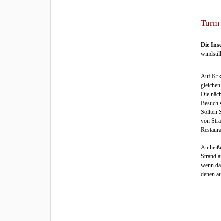
Turm 
Die Inse
windstil
Auf Krk 
gleichen
Die näch
Besuch s
Sollten 
von Stra
Restaura
An heiße
Strand a
wenn das
denen au