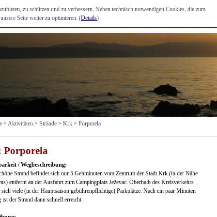
anzubieten, zu schützen und zu verbessern. Neben technisch notwendigen Cookies, die zum
nsere Seite weiter zu optimieren. (
Details
)
e
>
Aktivitäten
>
Strände
>
Krk
>
Porporela
 Porporela
barkeit / Wegbeschreibung:
chöne Strand befindet sich nur 5 Gehminuten vom Zentrum der Stadt Krk (in der Nähe
ns) entfernt an der Ausfahrt zum Campingplatz Ježevac. Oberhalb des Kreisverkehrs
 sich viele (in der Hauptsaison gebührenpflichtige) Parkplätze. Nach ein paar Minuten
ist der Strand dann schnell erreicht.