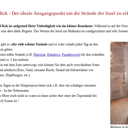
Krk - Der ideale Ausgangspunkt um die Strände der Insel zu e
l Krk ist aufgrund Ihrer Vielseitigkeit wie ein kleiner Kontinent.
Während es auf der Ostse
l sein aber dafür Regnen. Der Westen der Insel um Malinska ist windgeschützt und sehr Sonnen
gibt es s
ehr viele schöne Strände
und es wäre schade jeden Tag an den
 zu gehen.
sten tollen Strände (z.B.
Maestral
,
Haludovo
,
Paradiesweg
) für den schnellen
ind ca. 1 km entfernt.
Sie mit dem Auto unterwegs sein können Sie aber auch verschiedene Arten
nd anfahren (Kies, Sand, einsame Bucht, Strand mit Infrastruktur wie
nts, Hüpfburgen, etc.).
n Tagen in der Hauptsaison bietet sich z.B. eher ein schattiger einsamer
n - In der Nebensaion
 Meer noch nicht so warm ist dann sicher eher einer der Topstrände bei
ch Sonne ist !
Wohnen in h