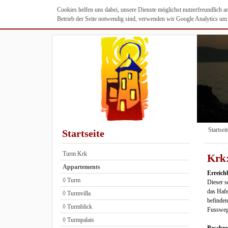
Cookies helfen uns dabei, unsere Dienste möglichst nutzerfreundlich 
Betrieb der Seite notwendig sind, verwenden wir Google Analytics um u
Startseit
Startseite
Turm Krk
Krk:
Appartements
Erreich
◊ Turm
Dieser s
das Hafe
◊ Turmvilla
befinden
◊ Turmblick
Fussweg 
◊ Turmpalais