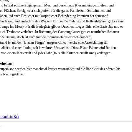
ibung:
nd besitzt schöne Zugänge zum Meer und besteht aus Kies mit einigen Felsen und
ten Flächen. So eignet er sich perfekt für die ganze Famile zum Schwimmen und
aden und auch Besucher mit körperlicher Behinderung kommen bei dem sanft
den Kiesstrand einfach in das Wasser (Für Gehbehinderte und Rollstuhlfahrer gibt es eine
lrampe ins Meer). Für die Badegäste gibt es Duschen, Liegestühle, eine Gaststätte und es
uch Tretboote verliehen. In Richtung des Campingplatzes gibt es natürlichen Schatten
oße Bäume, doch ist auch hier ein Sonnenschirm empfehlenswert.
trand ist mit der "Blauen Flagge" ausgezeichnet, welche eine Auzeichnung für
alität und einer ökologisch bewahrten Umwelt ist. Diese Blaue Fahne wird für den
von einem Jahr erteilt und jedes Jahr (falls alle Kriterien erfüllt sind) verlängert.
rheiten:
auptsaison werden hier manchmal Parties veranstaltet und die Bar bleibt des öfteren bis
die Nacht geöffnet.
Strände in Krk
r