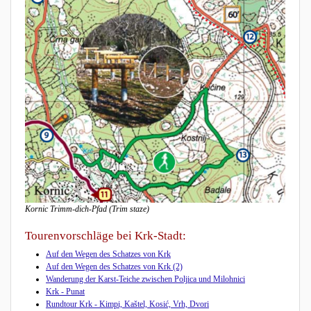
Kornic Trimm-dich-Pfad (Trim staze)
Tourenvorschläge bei Krk-Stadt:
Auf den Wegen des Schatzes von Krk
Auf den Wegen des Schatzes von Krk (2)
Wanderung der Karst-Teiche zwischen Poljica und Milohnici
Krk - Punat
Rundtour Krk - Kimpi, Kaštel, Kosić, Vrh, Dvori