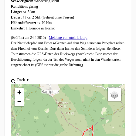
Schwierigkeit:
Wanderung leicht
Kondition:
gering
Länge:
ca. 5 km
Dauer:
↑↓ ca. 2 Std. (Gehzeit ohne Pausen)
Höhendifferenz:
↑↓ 70 Hm
Einkehr:
1 Konoba in Kornic
(Eröffnet am 24.4.2015) -
Meldung von otok-krk.org
Der Naturlehrpfad mit Fitness-Geräten auf dem Weg startet am Parkplatz neben
dem Firedhof von Kornic. Dort dann immer den Schildern folgen. Bei dieser
Tour stimmen die GPS-Daten des Rückwegs (noch) nicht. Bitte immer der
Beschilderung folgen, da der Teil des Weges noch nicht in den Wanderkarten
eingezeichnet ist (GPS ist nur die grobe Richtung).
zoom to element.
Track
show list, use the arrow keys to navigate in the list
+
−