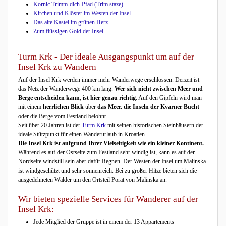
Kornic Trimm-dich-Pfad (Trim staze)
Kirchen und Klöster im Westen der Insel
Das alte Kastel im grünen Herz
Zum flüssigen Gold der Insel
Turm Krk - Der ideale Ausgangspunkt um auf der
Insel Krk zu Wandern
Auf der Insel Krk werden immer mehr Wanderwege erschlossen. Derzeit ist
das Netz der Wanderwege 400 km lang.
Wer sich nicht zwischen Meer und
Berge entscheiden kann, ist hier genau richtig
. Auf den Gipfeln wird man
mit einem
herrlichen Blick
über
das Meer. die Inseln der Kvarner Bucht
oder die Berge vom Festland belohnt.
Seit über 20 Jahren ist der
Turm Krk
mit seinen historischen Steinhäusern der
ideale Stützpunkt für einen Wanderurlaub in Kroatien.
Die Insel Krk ist aufgrund Ihrer Vielseitigkeit wie ein kleiner Kontinent.
Während es auf der Ostseite zum Festland sehr windig ist, kann es auf der
Nordseite windstill sein aber dafür Regnen. Der Westen der Insel um Malinska
ist windgeschützt und sehr sonnenreich. Bei zu großer Hitze bieten sich die
ausgedehneten Wälder um den Ortsteil Porat von Malinska an.
Wir bieten spezielle Services für Wanderer auf der
Insel Krk:
Jede Mitglied der Gruppe ist in einem der 13 Appartements