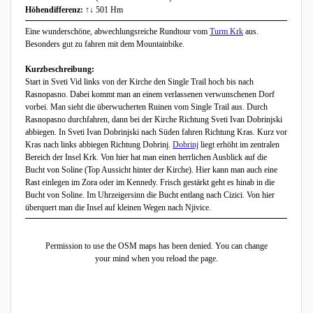
Höhendifferenz:
↑↓ 501 Hm
Eine wunderschöne, abwechlungsreiche Rundtour vom
Turm Krk
aus.
Besonders gut zu fahren mit dem Mountainbike.
Kurzbeschreibung:
Start in Sveti Vid links von der Kirche den Single Trail hoch bis nach
Rasnopasno. Dabei kommt man an einem verlassenen verwunschenen Dorf
vorbei. Man sieht die überwucherten Ruinen vom Single Trail aus. Durch
Rasnopasno durchfahren, dann bei der Kirche Richtung Sveti Ivan Dobrinjski
abbiegen. In Sveti Ivan Dobrinjski nach Süden fahren Richtung Kras. Kurz vor
Kras nach links abbiegen Richtung Dobrinj.
Dobrinj
liegt erhöht im zentralen
Bereich der Insel Krk. Von hier hat man einen herrlichen Ausblick auf die
Bucht von Soline (Top Aussicht hinter der Kirche). Hier kann man auch eine
Rast einlegen im Zora oder im Kennedy. Frisch gestärkt geht es hinab in die
Bucht von Soline. Im Uhrzeigersinn die Bucht entlang nach Cizici. Von hier
überquert man die Insel auf kleinen Wegen nach Njivice.
Permission to use the OSM maps has been denied. You can change
your mind when you reload the page.