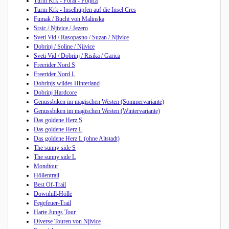
Turm Krk - Porat - Poljica
Turm Krk - Inselhüpfen auf die Insel Cres
Fumak / Bucht von Malinska
Srsic / Njivice / Jezero
Sveti Vid / Rasopasno / Suzan / Njivice
Dobrinj / Soline / Njivice
Sveti Vid / Dobrinj / Risika / Garica
Freerider Nord S
Freerider Nord L
Dobrinjs wildes Hinterland
Dobrinj Hardcore
Genussbiken im magischen Westen (Sommervariante)
Genussbiken im magischen Westen (Wintervariante)
Das goldene Herz S
Das goldene Herz L
Das goldene Herz L (ohne Altstadt)
The sunny side S
The sunny side L
Mondtour
Höllentrail
Best Of-Trail
Downhill-Hölle
Fegefeuer-Trail
Harte Jungs Tour
Diverse Touren von Njivice