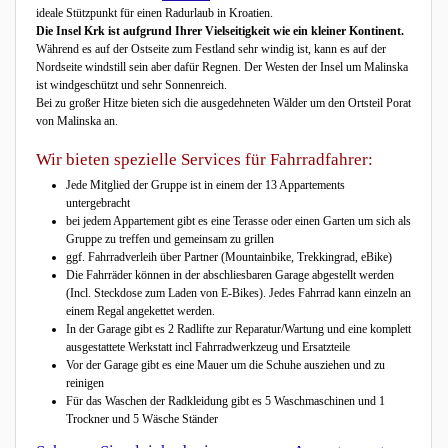
ideale Stützpunkt für einen Radurlaub in Kroatien.
Die Insel Krk ist aufgrund Ihrer Vielseitigkeit wie ein kleiner Kontinent.
Während es auf der Ostseite zum Festland sehr windig ist, kann es auf der
Nordseite windstill sein aber dafür Regnen. Der Westen der Insel um Malinska
ist windgeschützt und sehr Sonnenreich.
Bei zu großer Hitze bieten sich die ausgedehneten Wälder um den Ortsteil Porat
von Malinska an.
Wir bieten spezielle Services für Fahrradfahrer:
Jede Mitglied der Gruppe ist in einem der 13 Appartements
untergebracht
bei jedem Appartement gibt es eine Terasse oder einen Garten um sich als
Gruppe zu treffen und gemeinsam zu grillen
ggf. Fahrradverleih über Partner (Mountainbike, Trekkingrad, eBike)
Die Fahrräder können in der abschliesbaren Garage abgestellt werden
(Incl. Steckdose zum Laden von E-Bikes). Jedes Fahrrad kann einzeln an
einem Regal angekettet werden.
In der Garage gibt es 2 Radlifte zur Reparatur/Wartung und eine komplett
ausgestattete Werkstatt incl Fahrradwerkzeug und Ersatzteile
Vor der Garage gibt es eine Mauer um die Schuhe ausziehen und zu
reinigen
Für das Waschen der Radkleidung gibt es 5 Waschmaschinen und 1
Trockner und 5 Wäsche Ständer