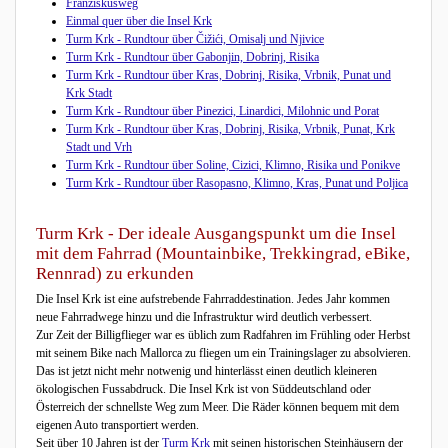
Franziskusweg
Einmal quer über die Insel Krk
Turm Krk - Rundtour über Čižići, Omisalj und Njivice
Turm Krk - Rundtour über Gabonjin, Dobrinj, Risika
Turm Krk - Rundtour über Kras, Dobrinj, Risika, Vrbnik, Punat und
Krk Stadt
Turm Krk - Rundtour über Pinezici, Linardici, Milohnic und Porat
Turm Krk - Rundtour über Kras, Dobrinj, Risika, Vrbnik, Punat, Krk
Stadt und Vrh
Turm Krk - Rundtour über Soline, Cizici, Klimno, Risika und Ponikve
Turm Krk - Rundtour über Rasopasno, Klimno, Kras, Punat und Poljica
Turm Krk - Der ideale Ausgangspunkt um die Insel
mit dem Fahrrad (Mountainbike, Trekkingrad, eBike,
Rennrad) zu erkunden
Die Insel Krk ist eine aufstrebende Fahrraddestination. Jedes Jahr kommen
neue Fahrradwege hinzu und die Infrastruktur wird deutlich verbessert.
Zur Zeit der Billigflieger war es üblich zum Radfahren im Frühling oder Herbst
mit seinem Bike nach Mallorca zu fliegen um ein Trainingslager zu absolvieren.
Das ist jetzt nicht mehr notwenig und hinterlässt einen deutlich kleineren
ökologischen Fussabdruck. Die Insel Krk ist von Süddeutschland oder
Österreich der schnellste Weg zum Meer. Die Räder können bequem mit dem
eigenen Auto transportiert werden.
Seit über 10 Jahren ist der
Turm Krk
mit seinen historischen Steinhäusern der