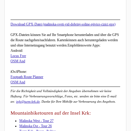
Download GPX-Datei (malinska-sveti-vid-dobrinj-soline-njivice-cizici.gpx)
GPX-Dateien können Sie auf Ihr Smartphone herunterladen und über die GPS
die Route nachgehen/nachfahren. Kartenkönnen auch heruntergeladen werden
und ohne Internetzugang benutzt werden.Empfehlenswerte Apps:
Android:
Locus Free
OSM And
iOs/iPhone:
Footpath Route Planner
OSM And
Für die Richtigkeit und Vollständigkeit der Angaben übernehmen wir keine
Haftung. Für Verbesserungsvorschläge, Fotos, etc. senden sie bitte eine E-mail
an:
info@turm-krk.de
. Danke für Ihre Mithilfe zur Verbesserung des Angebots.
Mountainbiketouren auf der Insel Krk:
Malinska West - Tour 27
Malinska Ost - Tour 26