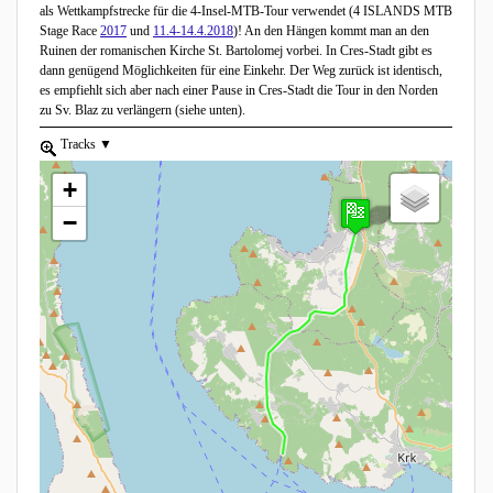
als Wettkampfstrecke für die 4-Insel-MTB-Tour verwendet (4 ISLANDS MTB
Stage Race
2017
und
11.4-14.4.2018
)! An den Hängen kommt man an den
Ruinen der romanischen Kirche St. Bartolomej vorbei. In Cres-Stadt gibt es
dann genügend Möglichkeiten für eine Einkehr. Der Weg zurück ist identisch,
es empfiehlt sich aber nach einer Pause in Cres-Stadt die Tour in den Norden
zu Sv. Blaz zu verlängern (siehe unten).
zoom to element.
Tracks
show list, use the arrow keys to navigate in the list
+
−