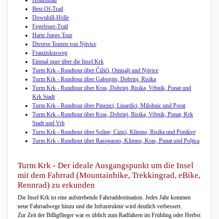
Best Of-Trail
Downhill-Hölle
Fegefeuer-Trail
Harte Jungs Tour
Diverse Touren von Njivice
Franziskusweg
Einmal quer über die Insel Krk
Turm Krk - Rundtour über Čižići, Omisalj und Njivice
Turm Krk - Rundtour über Gabonjin, Dobrinj, Risika
Turm Krk - Rundtour über Kras, Dobrinj, Risika, Vrbnik, Punat und
Krk Stadt
Turm Krk - Rundtour über Pinezici, Linardici, Milohnic und Porat
Turm Krk - Rundtour über Kras, Dobrinj, Risika, Vrbnik, Punat, Krk
Stadt und Vrh
Turm Krk - Rundtour über Soline, Cizici, Klimno, Risika und Ponikve
Turm Krk - Rundtour über Rasopasno, Klimno, Kras, Punat und Poljica
Turm Krk - Der ideale Ausgangspunkt um die Insel
mit dem Fahrrad (Mountainbike, Trekkingrad, eBike,
Rennrad) zu erkunden
Die Insel Krk ist eine aufstrebende Fahrraddestination. Jedes Jahr kommen
neue Fahrradwege hinzu und die Infrastruktur wird deutlich verbessert.
Zur Zeit der Billigflieger war es üblich zum Radfahren im Frühling oder Herbst