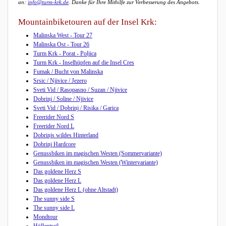
an:
info@turm-krk.de
. Danke für Ihre Mithilfe zur Verbesserung des Angebots.
Mountainbiketouren auf der Insel Krk:
Malinska West - Tour 27
Malinska Ost - Tour 26
Turm Krk - Porat - Poljica
Turm Krk - Inselhüpfen auf die Insel Cres
Fumak / Bucht von Malinska
Srsic / Njivice / Jezero
Sveti Vid / Rasopasno / Suzan / Njivice
Dobrinj / Soline / Njivice
Sveti Vid / Dobrinj / Risika / Garica
Freerider Nord S
Freerider Nord L
Dobrinjs wildes Hinterland
Dobrinj Hardcore
Genussbiken im magischen Westen (Sommervariante)
Genussbiken im magischen Westen (Wintervariante)
Das goldene Herz S
Das goldene Herz L
Das goldene Herz L (ohne Altstadt)
The sunny side S
The sunny side L
Mondtour
Höllentrail