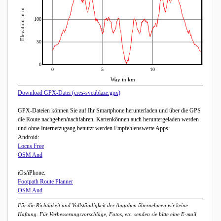
Elevation in m
100
50
0
0
5
10
Way in km
Download GPX-Datei (cres-svetiblaze.gpx)
GPX-Dateien können Sie auf Ihr Smartphone herunterladen und über die GPS
die Route nachgehen/nachfahren. Kartenkönnen auch heruntergeladen werden
und ohne Internetzugang benutzt werden.Empfehlenswerte Apps:
Android:
Locus Free
OSM And
iOs/iPhone:
Footpath Route Planner
OSM And
Für die Richtigkeit und Vollständigkeit der Angaben übernehmen wir keine
Haftung. Für Verbesserungsvorschläge, Fotos, etc. senden sie bitte eine E-mail