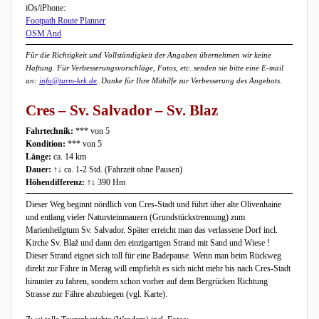
iOs/iPhone:
Footpath Route Planner
OSM And
Für die Richtigkeit und Vollständigkeit der Angaben übernehmen wir keine
Haftung. Für Verbesserungsvorschläge, Fotos, etc. senden sie bitte eine E-mail
an:
info@turm-krk.de
. Danke für Ihre Mithilfe zur Verbesserung des Angebots.
Cres – Sv. Salvador – Sv. Blaz
Fahrtechnik:
*** von 5
Kondition:
*** von 5
Länge:
ca. 14 km
Dauer:
↑↓ ca. 1-2 Std. (Fahrzeit ohne Pausen)
Höhendifferenz:
↑↓ 390 Hm
Dieser Weg beginnt nördlich von Cres-Stadt und führt über alte Olivenhaine
und entlang vieler Natursteinmauern (Grundstückstrennung) zum
Marienheilgtum Sv. Salvador. Später erreicht man das verlassene Dorf incl.
Kirche Sv. Blaž und dann den einzigartigen Strand mit Sand und Wiese !
Dieser Strand eignet sich toll für eine Badepause. Wenn man beim Rückweg
direkt zur Fähre in Merag will empfiehlt es sich nicht mehr bis nach Cres-Stadt
hinunter zu fahren, sondern schon vorher auf dem Bergrücken Richtung
Strasse zur Fähre abzubiegen (vgl. Karte).