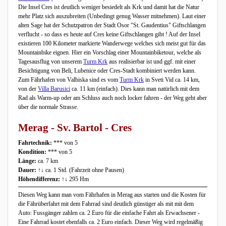
Die Insel Cres ist deutlich weniger besiedelt als Krk und damit hat die Natur
mehr Platz sich auszubreiten (Unbedingt genug Wasser mitnehmen). Laut einer
alten Sage hat der Schutzpatron der Stadt Osor "St. Gaudentius" Giftschlangen
verflucht - so dass es heute auf Cres keine Giftschlangen gibt ! Auf der Insel
existieren 100 Kilometer markierte Wanderwege welches sich meist gut für das
Mountainbike eignen. Hier ein Vorschlag einer Mountainbiketour, welche als
Tagesausflug von unserem
Turm Krk
aus realisierbar ist und ggf. mit einer
Besichtigung von Beli, Lubenice oder Cres-Stadt kombiniert werden kann.
Zum Fährhafen von Valbiska sind es vom
Turm Krk
in Sveti Vid ca. 14 km,
von der
Villa Barusici
ca. 11 km (einfach). Dies kann man natürlich mit dem
Rad als Warm-up oder am Schluss auch noch locker fahren - der Weg geht aber
über die normale Strasse.
Merag - Sv. Bartol - Cres
Fahrtechnik:
*** von 5
Kondition:
*** von 5
Länge:
ca. 7 km
Dauer:
↑↓ ca. 1 Std. (Fahrzeit ohne Pausen)
Höhendifferenz:
↑↓ 295 Hm
Diesen Weg kann man vom Fährhafen in Merag aus starten und die Kosten für
die Fährüberfahrt mit dem Fahrrad sind deutlich günstiger als mit mit dem
Auto: Fussgänger zahlen ca. 2 Euro für die einfache Fahrt als Erwachsener -
Eine Fahrrad kostet ebenfalls ca. 2 Euro einfach. Dieser Weg wird regelmäßig