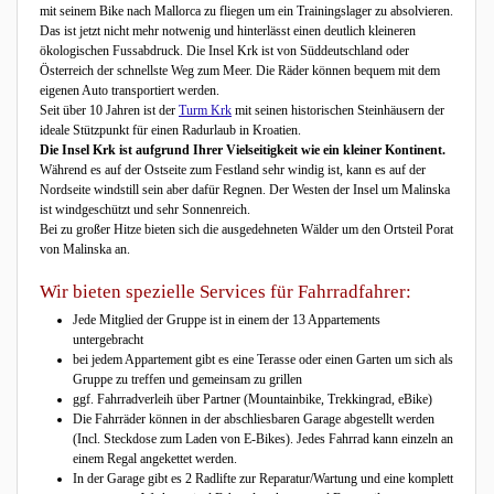
mit seinem Bike nach Mallorca zu fliegen um ein Trainingslager zu absolvieren.
Das ist jetzt nicht mehr notwenig und hinterlässt einen deutlich kleineren
ökologischen Fussabdruck. Die Insel Krk ist von Süddeutschland oder
Österreich der schnellste Weg zum Meer. Die Räder können bequem mit dem
eigenen Auto transportiert werden.
Seit über 10 Jahren ist der
Turm Krk
mit seinen historischen Steinhäusern der
ideale Stützpunkt für einen Radurlaub in Kroatien.
Die Insel Krk ist aufgrund Ihrer Vielseitigkeit wie ein kleiner Kontinent.
Während es auf der Ostseite zum Festland sehr windig ist, kann es auf der
Nordseite windstill sein aber dafür Regnen. Der Westen der Insel um Malinska
ist windgeschützt und sehr Sonnenreich.
Bei zu großer Hitze bieten sich die ausgedehneten Wälder um den Ortsteil Porat
von Malinska an.
Wir bieten spezielle Services für Fahrradfahrer:
Jede Mitglied der Gruppe ist in einem der 13 Appartements
untergebracht
bei jedem Appartement gibt es eine Terasse oder einen Garten um sich als
Gruppe zu treffen und gemeinsam zu grillen
ggf. Fahrradverleih über Partner (Mountainbike, Trekkingrad, eBike)
Die Fahrräder können in der abschliesbaren Garage abgestellt werden
(Incl. Steckdose zum Laden von E-Bikes). Jedes Fahrrad kann einzeln an
einem Regal angekettet werden.
In der Garage gibt es 2 Radlifte zur Reparatur/Wartung und eine komplett