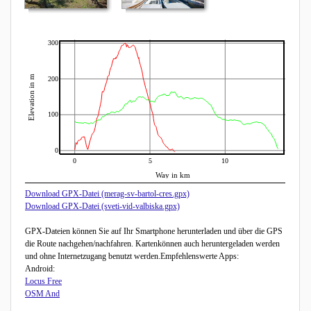
300
Elevation in m
200
100
0
0
5
10
Way in km
Download GPX-Datei (merag-sv-bartol-cres.gpx)
Download GPX-Datei (sveti-vid-valbiska.gpx)
GPX-Dateien können Sie auf Ihr Smartphone herunterladen und über die GPS
die Route nachgehen/nachfahren. Kartenkönnen auch heruntergeladen werden
und ohne Internetzugang benutzt werden.Empfehlenswerte Apps:
Android:
Locus Free
OSM And