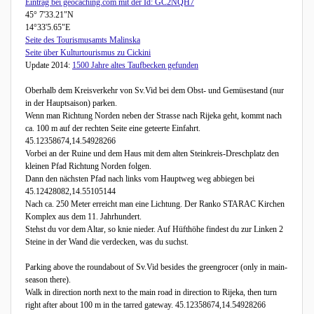
Eintrag bei geocaching.com mit der Id: GC2NQH7
45° 7'33.21"N
14°33'5.65"E
Seite des Tourismusamts Malinska
Seite über Kulturtourismus zu Cickini
Update 2014:
1500 Jahre altes Taufbecken gefunden
Oberhalb dem Kreisverkehr von Sv.Vid bei dem Obst- und Gemüsestand (nur
in der Hauptsaison) parken.
Wenn man Richtung Norden neben der Strasse nach Rijeka geht, kommt nach
ca. 100 m auf der rechten Seite eine geteerte Einfahrt.
45.12358674,14.54928266
Vorbei an der Ruine und dem Haus mit dem alten Steinkreis-Dreschplatz den
kleinen Pfad Richtung Norden folgen.
Dann den nächsten Pfad nach links vom Hauptweg weg abbiegen bei
45.12428082,14.55105144
Nach ca. 250 Meter erreicht man eine Lichtung. Der Ranko STARAC Kirchen
Komplex aus dem 11. Jahrhundert.
Stehst du vor dem Altar, so knie nieder. Auf Hüfthöhe findest du zur Linken 2
Steine in der Wand die verdecken, was du suchst.
Parking above the roundabout of Sv.Vid besides the greengrocer (only in main-
season there).
Walk in direction north next to the main road in direction to Rijeka, then turn
right after about 100 m in the tarred gateway. 45.12358674,14.54928266