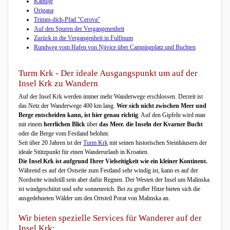
Kadulje
Origana
Trimm-dich-Pfad "Cerova"
Auf den Spuren der Vergangenenheit
Zurück in die Vergangenheit in Fulfinum
Rundweg vom Hafen von Njivice über Campingplatz und Buchten
Turm Krk - Der ideale Ausgangspunkt um auf der
Insel Krk zu Wandern
Auf der Insel Krk werden immer mehr Wanderwege erschlossen. Derzeit ist
das Netz der Wanderwege 400 km lang.
Wer sich nicht zwischen Meer und
Berge entscheiden kann, ist hier genau richtig
. Auf den Gipfeln wird man
mit einem
herrlichen Blick
über
das Meer. die Inseln der Kvarner Bucht
oder die Berge vom Festland belohnt.
Seit über 20 Jahren ist der
Turm Krk
mit seinen historischen Steinhäusern der
ideale Stützpunkt für einen Wanderurlaub in Kroatien.
Die Insel Krk ist aufgrund Ihrer Vielseitigkeit wie ein kleiner Kontinent.
Während es auf der Ostseite zum Festland sehr windig ist, kann es auf der
Nordseite windstill sein aber dafür Regnen. Der Westen der Insel um Malinska
ist windgeschützt und sehr sonnenreich. Bei zu großer Hitze bieten sich die
ausgedehneten Wälder um den Ortsteil Porat von Malinska an.
Wir bieten spezielle Services für Wanderer auf der
Insel Krk: