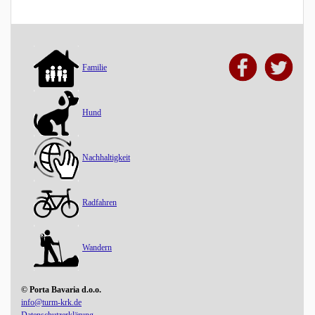
Familie
Hund
Nachhaltigkeit
Radfahren
Wandern
© Porta Bavaria d.o.o.
info@turm-krk.de