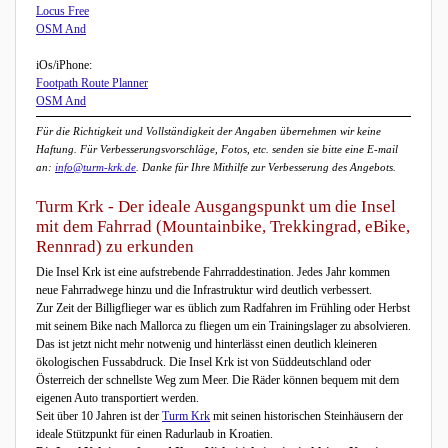
Locus Free
OSM And
iOs/iPhone:
Footpath Route Planner
OSM And
Für die Richtigkeit und Vollständigkeit der Angaben übernehmen wir keine
Haftung. Für Verbesserungsvorschläge, Fotos, etc. senden sie bitte eine E-mail
an:
info@turm-krk.de
. Danke für Ihre Mithilfe zur Verbesserung des Angebots.
Turm Krk - Der ideale Ausgangspunkt um die Insel
mit dem Fahrrad (Mountainbike, Trekkingrad, eBike,
Rennrad) zu erkunden
Die Insel Krk ist eine aufstrebende Fahrraddestination. Jedes Jahr kommen
neue Fahrradwege hinzu und die Infrastruktur wird deutlich verbessert.
Zur Zeit der Billigflieger war es üblich zum Radfahren im Frühling oder Herbst
mit seinem Bike nach Mallorca zu fliegen um ein Trainingslager zu absolvieren.
Das ist jetzt nicht mehr notwenig und hinterlässt einen deutlich kleineren
ökologischen Fussabdruck. Die Insel Krk ist von Süddeutschland oder
Österreich der schnellste Weg zum Meer. Die Räder können bequem mit dem
eigenen Auto transportiert werden.
Seit über 10 Jahren ist der
Turm Krk
mit seinen historischen Steinhäusern der
ideale Stützpunkt für einen Radurlaub in Kroatien.