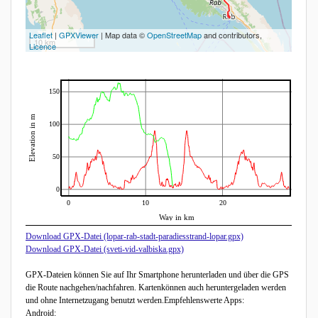
Leaflet
|
GPXViewer
| Map data ©
OpenStreetMap
and contributors,
10 km
Licence
150
Elevation in m
100
50
0
0
10
20
Way in km
Download GPX-Datei (lopar-rab-stadt-paradiesstrand-lopar.gpx)
Download GPX-Datei (sveti-vid-valbiska.gpx)
GPX-Dateien können Sie auf Ihr Smartphone herunterladen und über die GPS
die Route nachgehen/nachfahren. Kartenkönnen auch heruntergeladen werden
und ohne Internetzugang benutzt werden.Empfehlenswerte Apps:
Android: