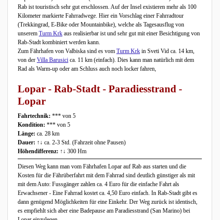
Rab ist touristisch sehr gut erschlossen. Auf der Insel existieren mehr als 100
Kilometer markierte Fahrradwege. Hier ein Vorschlag einer Fahrradtour
(Trekkingrad, E-Bike oder Mountainbike), welche als Tagesausflug von
unserem
Turm Krk
aus realisierbar ist und sehr gut mit einer Besichtigung von
Rab-Stadt kombiniert werden kann.
Zum Fährhafen von Valbiska sind es vom
Turm Krk
in Sveti Vid ca. 14 km,
von der
Villa Barusici
ca. 11 km (einfach). Dies kann man natürlich mit dem
Rad als Warm-up oder am Schluss auch noch locker fahren,
Lopar - Rab-Stadt - Paradiesstrand -
Lopar
Fahrtechnik:
*** von 5
Kondition:
*** von 5
Länge:
ca. 28 km
Dauer:
↑↓ ca. 2-3 Std. (Fahrzeit ohne Pausen)
Höhendifferenz:
↑↓ 300 Hm
Diesen Weg kann man vom Fährhafen Lopar auf Rab aus starten und die
Kosten für die Fährüberfahrt mit dem Fahrrad sind deutlich günstiger als mit
mit dem Auto: Fussgänger zahlen ca. 4 Euro für die einfache Fahrt als
Erwachsener - Eine Fahrrad kostet ca. 4,50 Euro einfach. In Rab-Stadt gibt es
dann genügend Möglichkeiten für eine Einkehr. Der Weg zurück ist identisch,
es empfiehlt sich aber eine Badepause am Paradiesstrand (San Marino) bei
Lopar einzulegen.