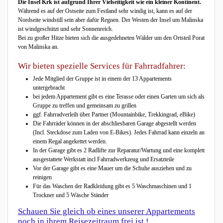
Die Insel Krk ist aufgrund Ihrer Vielseitigkeit wie ein kleiner Kontinent.
Während es auf der Ostseite zum Festland sehr windig ist, kann es auf der
Nordseite windstill sein aber dafür Regnen. Der Westen der Insel um Malinska
ist windgeschützt und sehr Sonnenreich.
Bei zu großer Hitze bieten sich die ausgedehneten Wälder um den Ortsteil Porat
von Malinska an.
Wir bieten spezielle Services für Fahrradfahrer:
Jede Mitglied der Gruppe ist in einem der 13 Appartements
untergebracht
bei jedem Appartement gibt es eine Terasse oder einen Garten um sich als
Gruppe zu treffen und gemeinsam zu grillen
ggf. Fahrradverleih über Partner (Mountainbike, Trekkingrad, eBike)
Die Fahrräder können in der abschliesbaren Garage abgestellt werden
(Incl. Steckdose zum Laden von E-Bikes). Jedes Fahrrad kann einzeln an
einem Regal angekettet werden.
In der Garage gibt es 2 Radlifte zur Reparatur/Wartung und eine komplett
ausgestattete Werkstatt incl Fahrradwerkzeug und Ersatzteile
Vor der Garage gibt es eine Mauer um die Schuhe ausziehen und zu
reinigen
Für das Waschen der Radkleidung gibt es 5 Waschmaschinen und 1
Trockner und 5 Wäsche Ständer
Schauen Sie gleich ob eines unserer Appartements
noch in ihrem Reisezeitraum frei ist !