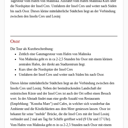
Tagestour vom Hafen von Malinska. Ausfahrt vom Hafen Malinska Kurs über
die Nordspitze der Insel Cres. Umfahren der Insel Cres und weiter nach Süden
bis nach Osor. Dieses kleine mittelalterliche Städtchen liegt an der Verbindung
zwischen den Inseln Cres und Losinj
Osor
Die Tour als Kurzbeschreibung:
Zeitlich eine Ganztagestour vom Hafen von Malinska
Von Malinska geht es in ca 2-2,5 Stunden bis Osor mit einem kleinen
zentralen Hafen, der direkt am Stadtzentrum liegt.
Kurs über die Nordspitze der Insel Cres
Umfahren der Insel Cres und weiter nach Süden bis nach Osor.
Dieses kleine mittelalterliche Städtchen liegt an der Verbindung zwischen den
Inseln Cres und Losinj. Neben der beeindruckenden Landschaft der
ostistrischen Küste und der Insel Cres ist auch der Ort selbst einen Besuch
wert. In der Altstadt findet man eine große Anzahl von Restaurants
(Empfehlung: "Konoba Mare") und Cafes, in welcher sich wunderbar das
Ambiente und die Köstlichkeiten aus dem Meer geniessen lassen. Osor ist
bekannt für seine "mobile" Brücke, die die Insel Cres mit der Insel Losinj
verbindet und 2 mal am Tag für Schiffe geöffnet wird (9 Uhr und 17 Uhr).
Vom Hafen von Malinska geht es in ca 2-2,5 Stunden nach Osor mit einem