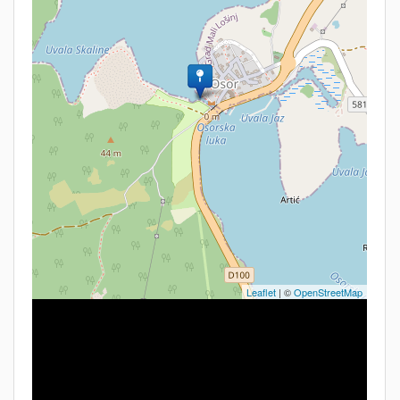
Leaflet
| ©
OpenStreetMap