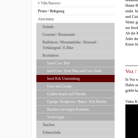
bekannte
◊ Villa Barusici
Hinter B
Preise / Belegung
endet. I
und Cizi
Aktivitäten
Weiter g
Strände
zur Inse
Ab der K
Gourmet / Restaurants
Jeder de
Radfahren / Mountainbike / Rennrad /
Küste fü
Trekkingrad / E-Bike
Bootfahren
Insel Cres: Beli
Voz /
Insel Cres: Sveti Blaz und Cres-Stadt
Insel Krk Umrundung
In Voz w
Hafen ze
Osor und Losinj
gelebt h
Golden beach und Plavnik
Video K
Opatija / Kraljevica / Bakar / Krk Brücke
Buchten mit urigen Konobas
Sveti Grgur
Tauchen
Schnorcheln