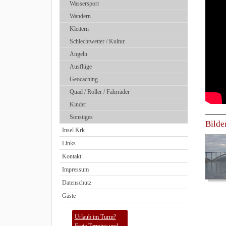
Wassersport
Wandern
Klettern
Schlechtwetter / Kultur
Angeln
Ausflüge
Geocaching
Quad / Roller / Fahrräder
Kinder
Sonstiges
Bilde
Insel Krk
Links
Kontakt
Impressum
Datenschutz
Gäste
Urlaub im Turm?