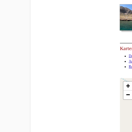
Karte
Do
An
Ro
+
−