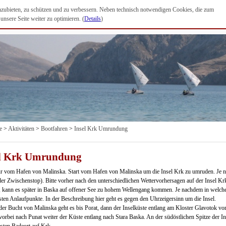
anzubieten, zu schützen und zu verbessern. Neben technisch notwendigen Cookies, die zum
nsere Seite weiter zu optimieren. (
Details
)
e
>
Aktivitäten
>
Bootfahren
>
Insel Krk Umrundung
el Krk Umrundung
r vom Hafen von Malinska. Start vom Hafen von Malinska um die Insel Krk zu umruden. Je n
er Zwischenstop). Bitte vorher nach den unterschiedlichen Wettervorhersagen auf der Insel K
t, kann es später in Baska auf offener See zu hohem Wellengang kommen. Je nachdem in welche
sten Anlaufpunkte. In der Beschreibung hier geht es gegen den Uhrzeigersinn um die Insel.
der Bucht von Malinska geht es bis Porat, dann der Inselküste entlang am Kloster Glavotok vo
vorbei nach Punat weiter der Küste entlang nach Stara Baska. An der südöstlichen Spitze der I