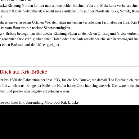
sten Badeort auf Krk.
aska Richtung Norden kommt man an den beiden Buchten Vela und Mala Luka vorbei an einer b
n diesem Kanal (Velebitkanal) erreicht man sämtliche Orte auf der Nordseite Krks, Vrbnik, Ris
ci.
eht es am verlassenen Örtchen Voz, dem alten inzwichen verfallenden Fährhafen der Insel Krk
l ist vom Boot aus die nächste Sehenswürdigkeit.
rk-Brücke bewegt man sich wieder Richtung Süden an den Orten Omisalj und Nivice vorbei un
r genannten Orte verfügt über einen Hafen oder eine Anlegestelle welche sich hervorragend für 
r einen Badestop auf dem Meer geeignet.
 Blick auf Krk-Brücke
ar bis 1980 die Fährstation der Insel Krk, bis die Krk Brücke, die damals Tito Brücke hieß, e
rfällt zunehmens. Einige der Poller am Hafen haben Gesichter eingemeißelt. Das waren den alt
aben und positiv oder negativ aufgefallen waren.
roatien Insel Krk Umrundung Motorboot Krk Brücke: