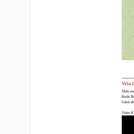
Vela 
Mala und
Beide Bu
Gäste al
Video K