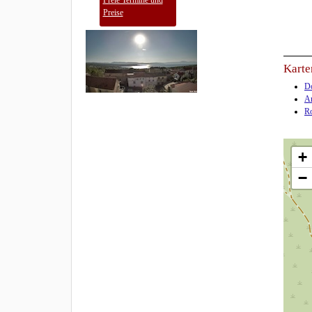
Freie Termine und
Preise
Karte
Do
An
Ro
+
−