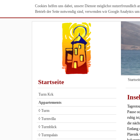
Cookies helfen uns dabei, unsere Dienste möglichst nutzerfreundlich 
Betrieb der Seite notwendig sind, verwenden wir Google Analytics um u
Startseit
Startseite
Turm Krk
Ins
Appartements
Tagestou
◊ Turm
Pause od
ruhig is
◊ Turmvilla
die näch
◊ Turmblick
Entlang 
Plavnik 
◊ Turmpalais