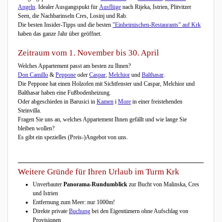
Angeln
. Idealer Ausgangspukt für
Ausflüge
nach Rijeka, Istrien, Plitvitzer
Seen, die Nachbarinseln Cres, Losinj und Rab.
Die besten Insider-Tipps und die besten
"Einheimischen-
Restaurants" auf Krk
haben das ganze Jahr über geöffnet.
Zeitraum vom 1. November bis 30. April
Welches Appartement passt am besten zu Ihnen?
Don Camillo
&
Peppone
oder
Caspar
,
Melchior
und
Balthasar
.
Die Peppone hat einen Holzofen mit Sichtfenster und Caspar, Melchior und
Balthasar haben eine Fußbodenheizung.
Oder abgeschieden in Barusici in
Kamen
i
More
in einer freistehenden
Steinvilla.
Fragen Sie uns an, welches Appartement Ihnen gefällt und wie lange Sie
bleiben wollen?
Es gibt ein spezielles (Preis-)Angebot von uns.
Weitere Gründe für Ihren Urlaub im Turm Krk
Unverbauter
Panorama-Rundumblick
zur Bucht von Malinska, Cres
und Istrien
Entfernung zum Meer: nur 1000m!
Direkte private
Buchung
bei den Eigentümern ohne Aufschlag von
Provisionen