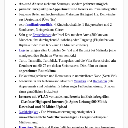
An- und Abreise
nicht nur Samstags, sondern
jederzeit möglich
privater Parkplatz pro Appartment und bereits im Preis inbegriffen
bequeme Betten mit hochwertigen Matratzen Härtegrad H2, Bettwäsche
aus Deutschland (Öko-Tex)
sehr
familienfreundlich
: 4 Kinderhochstühle, 1 Babyreisebett und 2
Sandkasten, 3 eingezäunte Gärten
Sehr gute
Erreichbarkeit
der Insel Krk mit dem Auto (580 km von
München, fast durchgehend Autobahn) oder Flugzeug (Flughafen von
Rijeka auf der Insel Krk - nur 15 Minuten entfernt)
Lage
in ruhigen alten Ortsteilen Sv. Vid und Barusici bei Malinska (eine
windgeschütze Bucht im Westen von Krk)
Turm, Turmvilla, Turmblick, Turmpalais und die Villa Barusici sind
alte
Gemäuer
mit 60-75 cm dicken Steinmauern. Dies führt zu einem
angenehmen Raumklima
.
Einkaufmöglichkeiten und Restaurants in unmittelbarer Nähe (Sveti Vid)
besonders in der Nebensaison ideal zum
Wandern
und
Radfahren
(alle
Appartments sind beheizbar, 5 haben sogar Fußbodenheizung, 3 haben
einen gemütlichen Holzofen)
Internet mit WLAN
vorhanden und
bereits im Preis inbegriffen
- Glasfaser Highspeed Internet (in Spitze Leitung 900 Mbit/s
Download und 90 Mbit/s Upload
Nachhaltigkeit
- Die Warmwasserzeugung erfolgt über
3
umweltfreundliche Solarthermieanlagen
/ Energiesparlampen /
Mülltrennung
Haustiere
(Hunde und Katzen) dürfen mitgebracht werden (Ausnahme