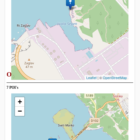
Omišalj Strände
Leaflet
| ©
OpenStreetMap
7 POI's
+
−