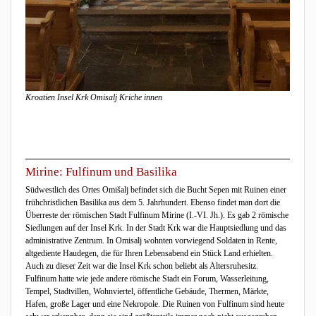
Kroatien Insel Krk Omisalj Kriche innen
Mirine: Fulfinum und Basilika
Südwestlich des Ortes Omišalj befindet sich die Bucht Sepen mit Ruinen einer
frühchristlichen Basilika aus dem 5. Jahrhundert. Ebenso findet man dort die
Überreste der römischen Stadt Fulfinum Mirine (I.-VI. Jh.). Es gab 2 römische
Siedlungen auf der Insel Krk. In der Stadt Krk war die Hauptsiedlung und das
administrative Zentrum. In Omisalj wohnten vorwiegend Soldaten in Rente,
altgediente Haudegen, die für Ihren Lebensabend ein Stück Land erhielten.
Auch zu dieser Zeit war die Insel Krk schon beliebt als Altersruhesitz.
Fulfinum hatte wie jede andere römische Stadt ein Forum, Wasserleitung,
Tempel, Stadtvillen, Wohnviertel, öffentliche Gebäude, Thermen, Märkte,
Hafen, große Lager und eine Nekropole. Die Ruinen von Fulfinum sind heute