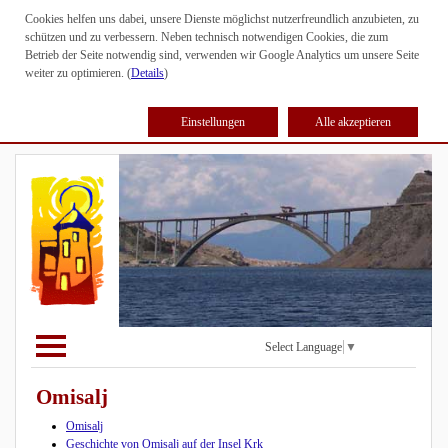
Cookies helfen uns dabei, unsere Dienste möglichst nutzerfreundlich anzubieten, zu
schützen und zu verbessern. Neben technisch notwendigen Cookies, die zum
Betrieb der Seite notwendig sind, verwenden wir Google Analytics um unsere Seite
weiter zu optimieren. (
Details
)
Einstellungen
Alle akzeptieren
Select Language
▼
Omisalj
Omisalj
Geschichte von Omisalj auf der Insel Krk