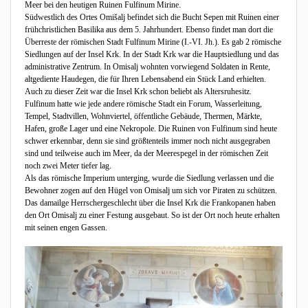
Meer bei den heutigen Ruinen Fulfinum Mirine.
Südwestlich des Ortes Omišalj befindet sich die Bucht Sepen mit Ruinen einer
frühchristlichen Basilika aus dem 5. Jahrhundert. Ebenso findet man dort die
Überreste der römischen Stadt Fulfinum Mirine (I.-VI. Jh.). Es gab 2 römische
Siedlungen auf der Insel Krk. In der Stadt Krk war die Hauptsiedlung und das
administrative Zentrum. In Omisalj wohnten vorwiegend Soldaten in Rente,
altgediente Haudegen, die für Ihren Lebensabend ein Stück Land erhielten.
Auch zu dieser Zeit war die Insel Krk schon beliebt als Altersruhesitz.
Fulfinum hatte wie jede andere römische Stadt ein Forum, Wasserleitung,
Tempel, Stadtvillen, Wohnviertel, öffentliche Gebäude, Thermen, Märkte,
Hafen, große Lager und eine Nekropole. Die Ruinen von Fulfinum sind heute
schwer erkennbar, denn sie sind größtenteils immer noch nicht ausgegraben
sind und teilweise auch im Meer, da der Meerespegel in der römischen Zeit
noch zwei Meter tiefer lag.
Als das römische Imperium unterging, wurde die Siedlung verlassen und die
Bewohner zogen auf den Hügel von Omisalj um sich vor Piraten zu schützen.
Das damailge Herrschergeschlecht über die Insel Krk die Frankopanen haben
den Ort Omisalj zu einer Festung ausgebaut. So ist der Ort noch heute erhalten
mit seinen engen Gassen.