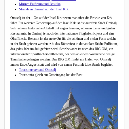
Mirine: Fulfinum und Basilika
Strände in Omišalj auf der Insel Krk
Omisalj ist der 1.Ort auf der Insel Krk wenn man über die Brücke von Krk
fährt. Ein weiterer Geheimtipp auf der Insel Krk ist die autofreie Stadt Omisalj.
Sehr schöne historische Altstadt mit engen Gassen, schönen Cafés und guten
Restaurants. In Omisalj ist auch der internationale Flughafen Rijeka und eine
Ölraffinerie. Bekannt ist der nette Ort für die schönen und vielen Feste welche
in der Stadt gefeiert werden. z.b. das Römerfest in der antiken Städte Fulfinum,
das jedes Jahr im Juli gefeiert wird. Sehr bekannt ist auch das BIG OM, ein
internationaler Sportfischerwettbewerb, bei dem an einem Wochenede riesige
Thunfische gefangen werden. Das BIG OM findet am Hafen von Omisalj
immer Ende August statt und wird von einem Fest mit Live Bands begleitet.
Tourismusverband Omisalj
Touristinfo gleich am Ortseingang bei der Post