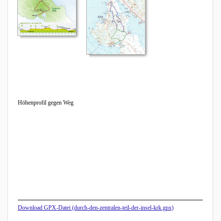
Höhenprofil gegen Weg
Download GPX-Datei (durch-den-zentralen-teil-der-insel-krk.gpx)