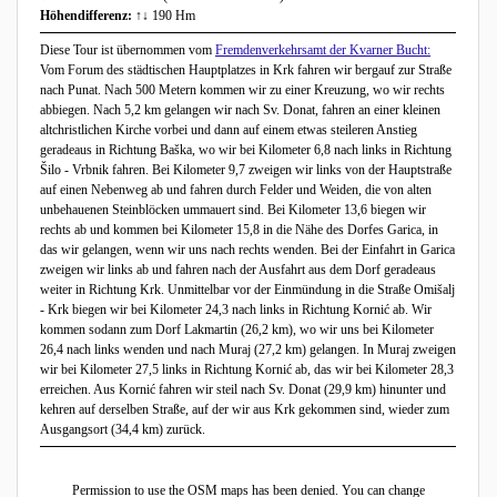
Höhendifferenz:
↑↓ 190 Hm
Diese Tour ist übernommen vom
Fremdenverkehrsamt der Kvarner Bucht:
Vom Forum des städtischen Hauptplatzes in Krk fahren wir bergauf zur Straße
nach Punat. Nach 500 Metern kommen wir zu einer Kreuzung, wo wir rechts
abbiegen. Nach 5,2 km gelangen wir nach Sv. Donat, fahren an einer kleinen
altchristlichen Kirche vorbei und dann auf einem etwas steileren Anstieg
geradeaus in Richtung Baška, wo wir bei Kilometer 6,8 nach links in Richtung
Šilo - Vrbnik fahren. Bei Kilometer 9,7 zweigen wir links von der Hauptstraße
auf einen Nebenweg ab und fahren durch Felder und Weiden, die von alten
unbehauenen Steinblöcken ummauert sind. Bei Kilometer 13,6 biegen wir
rechts ab und kommen bei Kilometer 15,8 in die Nähe des Dorfes Garica, in
das wir gelangen, wenn wir uns nach rechts wenden. Bei der Einfahrt in Garica
zweigen wir links ab und fahren nach der Ausfahrt aus dem Dorf geradeaus
weiter in Richtung Krk. Unmittelbar vor der Einmündung in die Straße Omišalj
- Krk biegen wir bei Kilometer 24,3 nach links in Richtung Kornić ab. Wir
kommen sodann zum Dorf Lakmartin (26,2 km), wo wir uns bei Kilometer
26,4 nach links wenden und nach Muraj (27,2 km) gelangen. In Muraj zweigen
wir bei Kilometer 27,5 links in Richtung Kornić ab, das wir bei Kilometer 28,3
erreichen. Aus Kornić fahren wir steil nach Sv. Donat (29,9 km) hinunter und
kehren auf derselben Straße, auf der wir aus Krk gekommen sind, wieder zum
Ausgangsort (34,4 km) zurück.
Permission to use the OSM maps has been denied. You can change