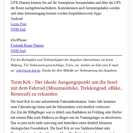
GPX-Dateien können Sie auf Ihr Smartphone herunterladen und über die GPS
die Route nachgehen/nachfahren. Kartenkönnen auch heruntergeladen werden
und ohne Internetzugang benutzt werden.Empfehlenswerte Apps:
Android:
Locus Free
OSM And
iOs/iPhone:
Footpath Route Planner
OSM And
Für die Richtigkeit und Vollständigkeit der Angaben übernehmen wir keine
Haftung. Für Verbesserungsvorschläge, Fotos, etc. senden sie bitte eine E-mail
an:
info@turm-krk.de
. Danke für Ihre Mithilfe zur Verbesserung des Angebots.
Turm Krk - Der ideale Ausgangspunkt um die Insel
mit dem Fahrrad (Mountainbike, Trekkingrad, eBike,
Rennrad) zu erkunden
Die Insel Krk ist eine aufstrebende Fahrraddestination. Jedes Jahr kommen
neue Fahrradwege hinzu und die Infrastruktur wird deutlich verbessert.
Zur Zeit der Billigflieger war es üblich zum Radfahren im Frühling oder Herbst
mit seinem Bike nach Mallorca zu fliegen um ein Trainingslager zu absolvieren.
Das ist jetzt nicht mehr notwenig und hinterlässt einen deutlich kleineren
ökologischen Fussabdruck. Die Insel Krk ist von Süddeutschland oder