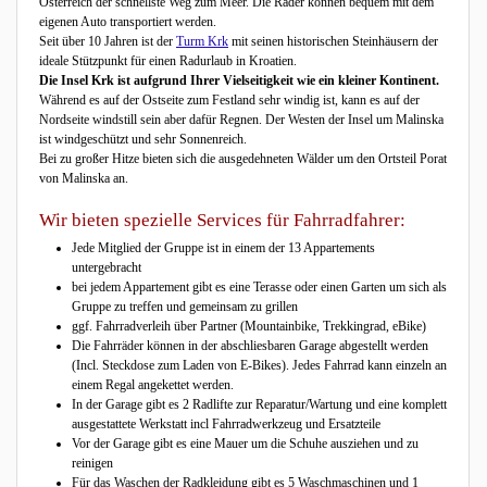
Österreich der schnellste Weg zum Meer. Die Räder können bequem mit dem
eigenen Auto transportiert werden.
Seit über 10 Jahren ist der
Turm Krk
mit seinen historischen Steinhäusern der
ideale Stützpunkt für einen Radurlaub in Kroatien.
Die Insel Krk ist aufgrund Ihrer Vielseitigkeit wie ein kleiner Kontinent.
Während es auf der Ostseite zum Festland sehr windig ist, kann es auf der
Nordseite windstill sein aber dafür Regnen. Der Westen der Insel um Malinska
ist windgeschützt und sehr Sonnenreich.
Bei zu großer Hitze bieten sich die ausgedehneten Wälder um den Ortsteil Porat
von Malinska an.
Wir bieten spezielle Services für Fahrradfahrer:
Jede Mitglied der Gruppe ist in einem der 13 Appartements
untergebracht
bei jedem Appartement gibt es eine Terasse oder einen Garten um sich als
Gruppe zu treffen und gemeinsam zu grillen
ggf. Fahrradverleih über Partner (Mountainbike, Trekkingrad, eBike)
Die Fahrräder können in der abschliesbaren Garage abgestellt werden
(Incl. Steckdose zum Laden von E-Bikes). Jedes Fahrrad kann einzeln an
einem Regal angekettet werden.
In der Garage gibt es 2 Radlifte zur Reparatur/Wartung und eine komplett
ausgestattete Werkstatt incl Fahrradwerkzeug und Ersatzteile
Vor der Garage gibt es eine Mauer um die Schuhe ausziehen und zu
reinigen
Für das Waschen der Radkleidung gibt es 5 Waschmaschinen und 1